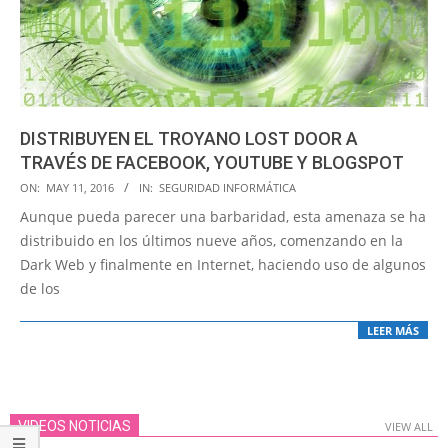
DISTRIBUYEN EL TROYANO LOST DOOR A
TRAVÉS DE FACEBOOK, YOUTUBE Y BLOGSPOT
2016-
ON:
MAY 11, 2016
IN:
SEGURIDAD INFORMÁTICA
05-
Aunque pueda parecer una barbaridad, esta amenaza se ha
11
distribuido en los últimos nueve años, comenzando en la
Dark Web y finalmente en Internet, haciendo uso de algunos
de los
LEER MÁS
VIDEOS NOTICIAS
VIEW ALL