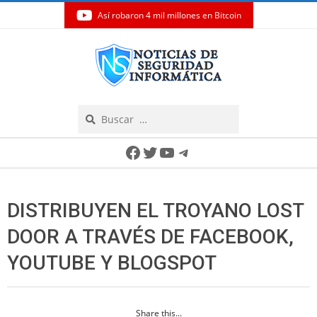
Así robaron 4 mil millones en Bitcoin
Skip
to
content
Search
Secondary
Facebook
Twitter
YouTube
Telegram
Navigation
Menu
DISTRIBUYEN EL TROYANO LOST
DOOR A TRAVÉS DE FACEBOOK,
YOUTUBE Y BLOGSPOT
Share this...