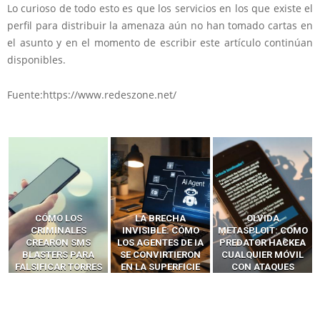
Lo curioso de todo esto es que los servicios en los que existe el
perfil para distribuir la amenaza aún no han tomado cartas en
el asunto y en el momento de escribir este artículo continúan
disponibles.
Fuente:https://www.redeszone.net/
LA BRECHA
OLVIDA
CÓMO LOS HACKERS
INVISIBLE: CÓMO
METASPLOIT: CÓMO
INTERCEPTAN OTPS
LOS AGENTES DE IA
PREDATOR HACKEA
Y LLAMADAS
SE CONVIRTIERON
CUALQUIER MÓVIL
MÓVILES SIN
EN LA SUPERFICIE
CON ATAQUES
‘HACKEAR’ — EL
DE ATAQUE MÁS
PUBLICITARIOS
INCREÍBLE PODER DE
PELIGROSA DE
CERO-CLIC
LOS SIM BOXES”
2025–2026