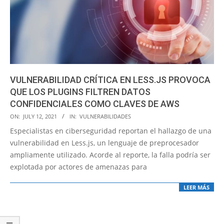
VULNERABILIDAD CRÍTICA EN LESS.JS PROVOCA
QUE LOS PLUGINS FILTREN DATOS
CONFIDENCIALES COMO CLAVES DE AWS
2021-
ON:
JULY 12, 2021
IN:
VULNERABILIDADES
07-
Especialistas en ciberseguridad reportan el hallazgo de una
12
vulnerabilidad en Less.js, un lenguaje de preprocesador
ampliamente utilizado. Acorde al reporte, la falla podría ser
explotada por actores de amenazas para
LEER MÁS