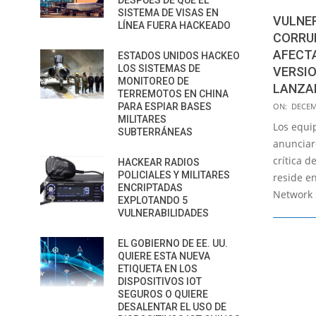
DESPUÉS DE QUE EL
SISTEMA DE VISAS EN
VULNER
LÍNEA FUERA HACKEADO
CORRU
AFECTA
ESTADOS UNIDOS HACKEO
LOS SISTEMAS DE
VERSIO
MONITOREO DE
LANZAD
TERREMOTOS EN CHINA
2021-
PARA ESPIAR BASES
ON:
DECEM
MILITARES
12-
Los equi
SUBTERRÁNEAS
02
anunciar
crítica 
HACKEAR RADIOS
POLICIALES Y MILITARES
reside en
ENCRIPTADAS
Network S
EXPLOTANDO 5
VULNERABILIDADES
EL GOBIERNO DE EE. UU.
QUIERE ESTA NUEVA
ETIQUETA EN LOS
DISPOSITIVOS IOT
SEGUROS O QUIERE
DESALENTAR EL USO DE