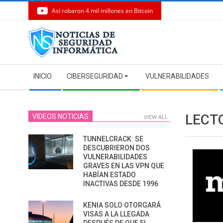
Así robaron 4 mil millones en Bitcoin
Skip
to
content
Secondary
INICIO
CIBERSEGURIDAD
VULNERABILIDADES
Navigation
Menu
LECT
VIDEOS NOTICIAS
VIEW ALL
TUNNELCRACK: SE
DESCUBRIERON DOS
VULNERABILIDADES
GRAVES EN LAS VPN QUE
HABÍAN ESTADO
INACTIVAS DESDE 1996
KENIA SOLO OTORGARÁ
VISAS A LA LLEGADA