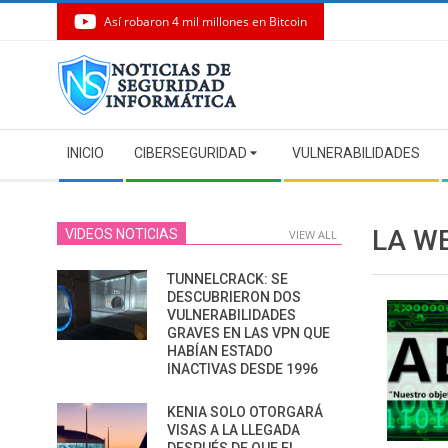
Así robaron 4 mil millones en Bitcoin
Skip
to
content
Secondary
INICIO
CIBERSEGURIDAD
VULNERABILIDADES
Navigation
Menu
LA W
VIDEOS NOTICIAS
VIEW ALL
TUNNELCRACK: SE
DESCUBRIERON DOS
VULNERABILIDADES
GRAVES EN LAS VPN QUE
HABÍAN ESTADO
INACTIVAS DESDE 1996
KENIA SOLO OTORGARÁ
VISAS A LA LLEGADA