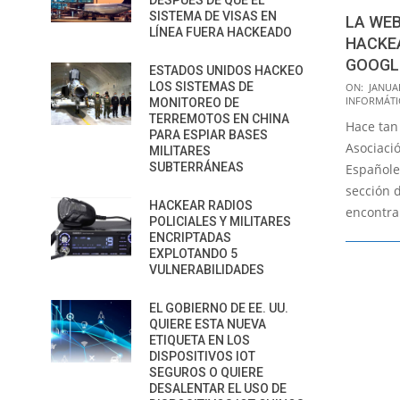
DESPUÉS DE QUE EL
SISTEMA DE VISAS EN
LA WEB
LÍNEA FUERA HACKEADO
HACKEA
GOOGL
ESTADOS UNIDOS HACKEO
2015-
LOS SISTEMAS DE
ON:
JANUAR
INFORMÁTI
MONITOREO DE
01-
TERREMOTOS EN CHINA
Hace tan 
08
PARA ESPIAR BASES
Asociació
MILITARES
SUBTERRÁNEAS
Españole
sección 
HACKEAR RADIOS
encontra
POLICIALES Y MILITARES
ENCRIPTADAS
EXPLOTANDO 5
VULNERABILIDADES
EL GOBIERNO DE EE. UU.
QUIERE ESTA NUEVA
ETIQUETA EN LOS
DISPOSITIVOS IOT
SEGUROS O QUIERE
DESALENTAR EL USO DE