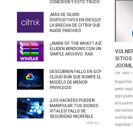
CONEXIÓN Y ESTE TRUCO
¡MÁS DE 50,000
DISPOSITIVOS EN RIESGO!
LA BRECHA DE CITRIX QUE
NADIE PARCHEÓ
¿MARK OF THE WHAT? ASÍ
ELUDEN WINDOWS CON UN
VULNE
SIMPLE ARCHIVO .RAR
SITIOS
JOOML
DESCUBREN FALLO EN GCP
2019-
ON:
MAY 11
CLOUD RUN QUE ROMPE EL
05-
Expertos
MODELO DE MENOR
11
PRIVILEGIO
web repor
ejecutan
¡LOS HACKERS PUEDEN
encuentr
MANIPULAR TUS SIGNOS
variante
VITALES! FALLO DE
SEGURIDAD INCREÍBLE
vulnerab
VIEW ALL
explotar