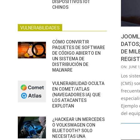
DISPOSITIVOS IOT
CHINOS
VULNERABILIDADES
JOOML
CÓMO CONVIRTIR
DATOS;
PAQUETES DE SOFTWARE
DE MIL
DE CÓDIGO ABIERTO EN
REGIS
UN SISTEMA DE
DISTRIBUCIÓN DE
2020-
ON:
JUNE 1
MALWARE
06-
Los sist
01
(CMS) so
VULNERABILIDAD OCULTA
EN COMET/ATLAS
frecuent
(NAVEGADORES IA) QUE
especial
LOS ATACANTES
Ejemplo d
EXPLOTAN
del equi
¿HACKEAR UN MERCEDES
O VOLKSWAGEN CON
BLUETOOTH? SOLO
NECESITAS UNA