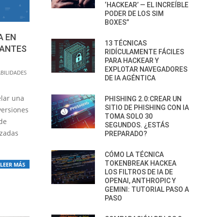
‘HACKEAR’ — EL INCREÍBLE
PODER DE LOS SIM
BOXES”
A EN
13 TÉCNICAS
 ANTES
RIDÍCULAMENTE FÁCILES
PARA HACKEAR Y
EXPLOTAR NAVEGADORES
BILIDADES
DE IA AGÉNTICA
elar una
PHISHING 2.0:CREAR UN
SITIO DE PHISHING CON IA
versiones
TOMA SOLO 30
 de
SEGUNDOS. ¿ESTÁS
nzadas
PREPARADO?
CÓMO LA TÉCNICA
TOKENBREAK HACKEA
LEER MÁS
LOS FILTROS DE IA DE
OPENAI, ANTHROPIC Y
GEMINI: TUTORIAL PASO A
PASO