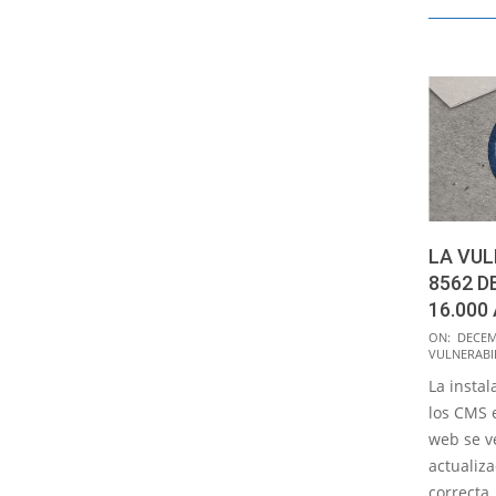
LA VUL
8562 
16.000
2015-
ON:
DECEM
VULNERABI
12-
La instal
29
los CMS 
web se v
actualiz
correcta