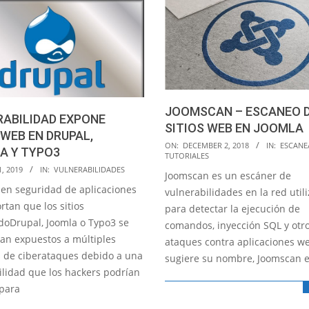
JOOMSCAN – ESCANEO 
RABILIDAD EXPONE
SITIOS WEB EN JOOMLA
 WEB EN DRUPAL,
2018-
ON:
DECEMBER 2, 2018
IN:
ESCANE
A Y TYPO3
TUTORIALES
12-
, 2019
IN:
VULNERABILIDADES
Joomscan es un escáner de
02
 en seguridad de aplicaciones
vulnerabilidades en la red util
tan que los sitios
para detectar la ejecución de
doDrupal, Joomla o Typo3 se
comandos, inyección SQL y otr
an expuestos a múltiples
ataques contra aplicaciones w
s de ciberataques debido a una
sugiere su nombre, Joomscan 
ilidad que los hackers podrían
 para