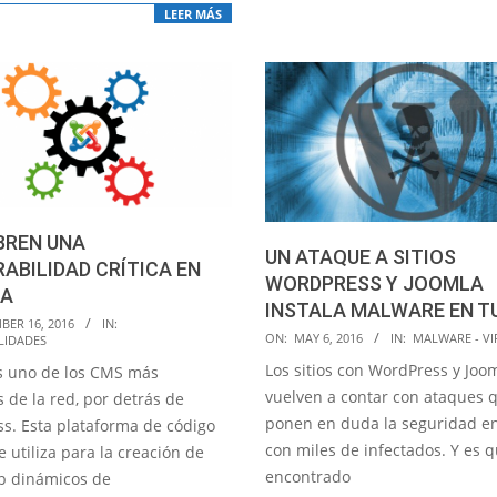
LEER MÁS
BREN UNA
UN ATAQUE A SITIOS
ABILIDAD CRÍTICA EN
WORDPRESS Y JOOMLA
A
INSTALA MALWARE EN T
BER 16, 2016
IN:
2016-
ON:
MAY 6, 2016
IN:
MALWARE - VI
LIDADES
05-
Los sitios con WordPress y Joo
s uno de los CMS más
06
vuelven a contar con ataques 
s de la red, por detrás de
ponen en duda la seguridad en
s. Esta plataforma de código
con miles de infectados. Y es 
e utiliza para la creación de
encontrado
eb dinámicos de