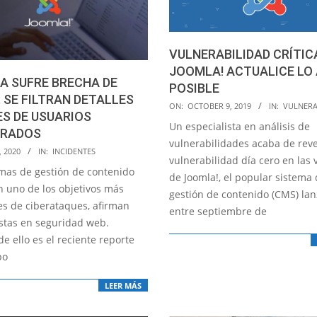
VULNERABILIDAD CRÍTIC
JOOMLA! ACTUALICE LO
A SUFRE BRECHA DE
POSIBLE
 SE FILTRAN DETALLES
2019-
ON:
OCTOBER 9, 2019
IN:
VULNERA
ES DE USUARIOS
10-
Un especialista en análisis de
TRADOS
09
vulnerabilidades acaba de rev
, 2020
IN:
INCIDENTES
vulnerabilidad día cero en las 
emas de gestión de contenido
de Joomla!, el popular sistema
n uno de los objetivos más
gestión de contenido (CMS) la
es de ciberataques, afirman
entre septiembre de
istas en seguridad web.
e ello es el reciente reporte
po
LEER MÁS