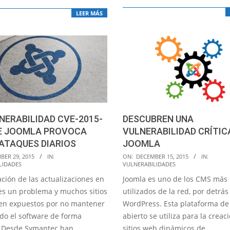
LEER MÁS
NERABILIDAD CVE-2015-
DESCUBREN UNA
DE JOOMLA PROVOCA
VULNERABILIDAD CRÍTIC
 ATAQUES DIARIOS
JOOMLA
2015-
BER 29, 2015
IN:
ON:
DECEMBER 15, 2015
IN:
LIDADES
VULNERABILIDADES
12-
ación de las actualizaciones en
Joomla es uno de los CMS más
15
es un problema y muchos sitios
utilizados de la red, por detrás
en expuestos por no mantener
WordPress. Esta plataforma de
ado el software de forma
abierto se utiliza para la creac
. Desde Symantec han
sitios web dinámicos de