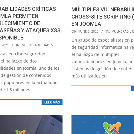
ABILIDADES CRÍTICAS
MÚLTIPLES VULNERABIL
OMLA PERMITEN
CROSS-SITE SCRIPTING (
BLECIMIENTO DE
EN JOOMLA
ASEÑAS Y ATAQUES XSS;
2020-
ON:
JUNE 3, 2020
IN:
VULNERABILI
SPONIBLE
06-
Un grupo de especialistas en 
03
, 2021
IN:
VULNERABILIDADES
de seguridad informática ha r
istas en ciberseguridad
el hallazgo de múltiples
 el hallazgo de dos
vulnerabilidades en Joomla, un
ilidades en Joomla, uno de los
sistemas de gestión de conten
 de gestión de contenidos
más utilizados en
s populares en la actualidad
de 1.5 millones
LEER MÁS