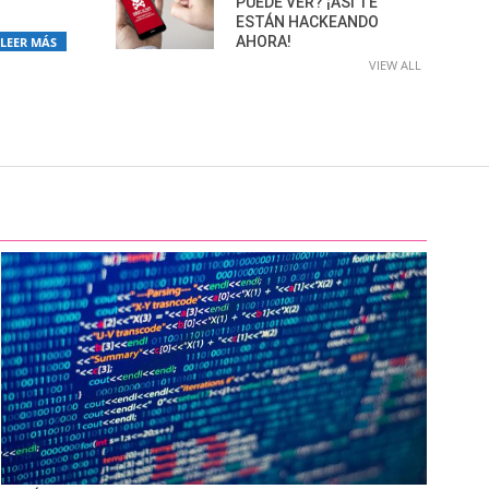
PUEDE VER? ¡ASÍ TE
ESTÁN HACKEANDO
AHORA!
LEER MÁS
VIEW ALL