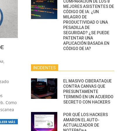
COMPARACIÓN DE LOS 8
MEJORES ASISTENTES DE
CÓDIGO DE IA: ¿UN
MILAGRO DE
PRODUCTIVIDAD O UNA
PESADILLA DE
SEGURIDAD? ¿SE PUEDE
PATENTAR UNA
APLICACIÓN BASADA EN
DE
CÓDIGO DE IA?
AR
,
INCIDENTES
EL MASIVO CIBERATAQUE
izado
CONTRA CANVAS QUE
PRESUNTAMENTE
os
TERMINÓ EN UN ACUERDO
SECRETO CON HACKERS
eb. Como
escanea
POR QUÉ LOS HACKERS
AMARON EL AUTO-
LEER MÁS
ACTUALIZADOR DE
NOTEPAD++