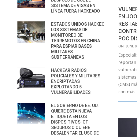
DESPUÉS DE QUE EL
SISTEMA DE VISAS EN
VULNER
LÍNEA FUERA HACKEADO
EN JO
RESTA
ESTADOS UNIDOS HACKEO
LOS SISTEMAS DE
CONTR
MONITOREO DE
POC DI
TERREMOTOS EN CHINA
2021-
PARA ESPIAR BASES
ON:
JUNE 8
MILITARES
06-
Especial
SUBTERRÁNEAS
08
reportan
vulnerab
HACKEAR RADIOS
POLICIALES Y MILITARES
sistemas
ENCRIPTADAS
(CMS) má
EXPLOTANDO 5
con más 
VULNERABILIDADES
EL GOBIERNO DE EE. UU.
QUIERE ESTA NUEVA
ETIQUETA EN LOS
DISPOSITIVOS IOT
SEGUROS O QUIERE
DESALENTAR EL USO DE