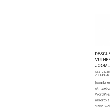
DESCU
VULNER
JOOML
2016-
ON:
DECEM
VULNERABI
12-
Joomla e
16
utilizado
WordPres
abierto s
sitios w