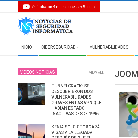
Así robaron 4 mil millones en Bitcoin
Skip
to
content
Secondary
INICIO
CIBERSEGURIDAD
VULNERABILIDADES
Navigation
Menu
JOOM
VIDEOS NOTICIAS
VIEW ALL
TUNNELCRACK: SE
DESCUBRIERON DOS
VULNERABILIDADES
GRAVES EN LAS VPN QUE
HABÍAN ESTADO
INACTIVAS DESDE 1996
KENIA SOLO OTORGARÁ
VISAS A LA LLEGADA