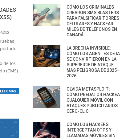
CÓMO LOS CRIMINALES
IDADES
CREARON SMS BLASTERS
XSS)
PARA FALSIFICAR TORRES
CELULARES Y HACKEAR
MILES DE TELÉFONOS EN
DADES
CANADÁ
pruebas
eportado
LA BRECHA INVISIBLE:
CÓMO LOS AGENTES DE IA
SE CONVIRTIERON EN LA
o de los
SUPERFICIE DE ATAQUE
ido (CMS)
MÁS PELIGROSA DE 2025–
2026
OLVIDA METASPLOIT:
LEER MÁS
CÓMO PREDATOR HACKEA
CUALQUIER MÓVIL CON
ATAQUES PUBLICITARIOS
CERO-CLIC
CÓMO LOS HACKERS
INTERCEPTAN OTPS Y
LLAMADAS MÓVILES SIN