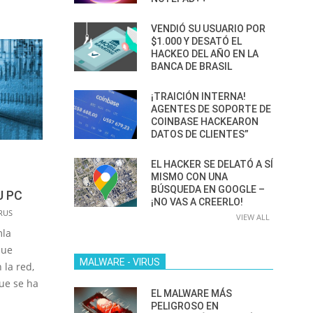
VENDIÓ SU USUARIO POR
$1.000 Y DESATÓ EL
HACKEO DEL AÑO EN LA
BANCA DE BRASIL
¡TRAICIÓN INTERNA!
AGENTES DE SOPORTE DE
COINBASE HACKEARON
DATOS DE CLIENTES”
EL HACKER SE DELATÓ A SÍ
MISMO CON UNA
BÚSQUEDA EN GOOGLE –
U PC
¡NO VAS A CREERLO!
RUS
VIEW ALL
mla
que
MALWARE - VIRUS
 la red,
que se ha
EL MALWARE MÁS
PELIGROSO EN