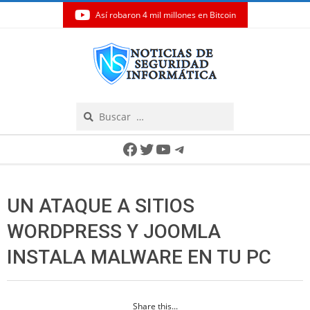
Así robaron 4 mil millones en Bitcoin
Skip
to
content
Search
Secondary
Facebook
Twitter
YouTube
Telegram
Navigation
Menu
UN ATAQUE A SITIOS
WORDPRESS Y JOOMLA
INSTALA MALWARE EN TU PC
Share this...