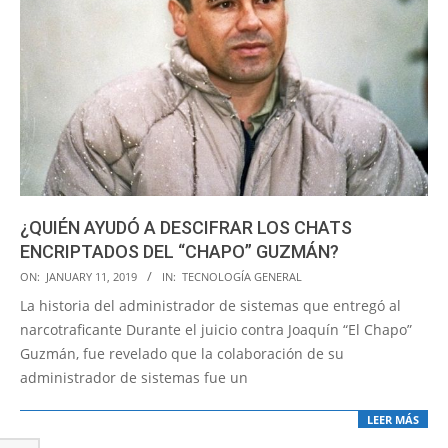
¿QUIÉN AYUDÓ A DESCIFRAR LOS CHATS
ENCRIPTADOS DEL “CHAPO” GUZMÁN?
2019-
ON:
JANUARY 11, 2019
IN:
TECNOLOGÍA GENERAL
01-
La historia del administrador de sistemas que entregó al
11
narcotraficante Durante el juicio contra Joaquín “El Chapo”
Guzmán, fue revelado que la colaboración de su
administrador de sistemas fue un
LEER MÁS