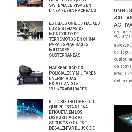
DESPUÉS DE QUE EL
SISTEMA DE VISAS EN
UN BUG
LÍNEA FUERA HACKEADO
SALTAR
ESTADOS UNIDOS HACKEO
ACTIVA
LOS SISTEMAS DE
2016-
ON:
DECEM
MONITOREO DE
VULNERABI
12-
TERREMOTOS EN CHINA
PARA ESPIAR BASES
Investig
03
MILITARES
de segur
SUBTERRÁNEAS
cualquie
de activ
HACKEAR RADIOS
iPad. Ex
POLICIALES Y MILITARES
ENCRIPTADAS
delincue
EXPLOTANDO 5
VULNERABILIDADES
EL GOBIERNO DE EE. UU.
QUIERE ESTA NUEVA
ETIQUETA EN LOS
DISPOSITIVOS IOT
SEGUROS O QUIERE
DESALENTAR EL USO DE