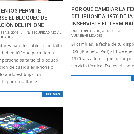
POR QUÉ CAMBIAR LA F
 EN IOS PERMITE
DEL IPHONE A 1970 DEJA
SE EL BLOQUEO DE
INSERVIBLE EL TERMINA
CIÓN DEL IPHONE
2016-
ON:
FEBRUARY 16, 2016
IN:
BER 3, 2016
IN:
SEGURIDAD MÓVIL
,
VULNERABILIDADES
LIDADES
02-
Si cambias la fecha de tu dispo
16
adores han descubierto un fallo
iOS (iPhone o iPad) al 1 de ene
idad en iOSque permiten a
1970 vas a tener que pasar por
r persona saltarse el bloqueo
servicio técnico. Ese es el com
ación de cualquier iPhone o
plotando est bugs, un
nte podría saltarse
LEER MÁS