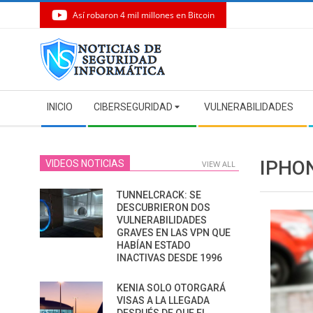
Así robaron 4 mil millones en Bitcoin
Skip
to
content
Secondary
INICIO
CIBERSEGURIDAD
VULNERABILIDADES
Navigation
Menu
IPHO
VIDEOS NOTICIAS
VIEW ALL
TUNNELCRACK: SE
DESCUBRIERON DOS
VULNERABILIDADES
GRAVES EN LAS VPN QUE
HABÍAN ESTADO
INACTIVAS DESDE 1996
KENIA SOLO OTORGARÁ
VISAS A LA LLEGADA