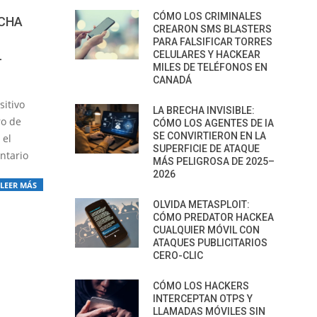
CÓMO LOS CRIMINALES
ECHA
CREARON SMS BLASTERS
PARA FALSIFICAR TORRES
L
CELULARES Y HACKEAR
MILES DE TELÉFONOS EN
CANADÁ
sitivo
LA BRECHA INVISIBLE:
ro de
CÓMO LOS AGENTES DE IA
SE CONVIRTIERON EN LA
 el
SUPERFICIE DE ATAQUE
entario
MÁS PELIGROSA DE 2025–
2026
LEER MÁS
OLVIDA METASPLOIT:
CÓMO PREDATOR HACKEA
CUALQUIER MÓVIL CON
ATAQUES PUBLICITARIOS
CERO-CLIC
CÓMO LOS HACKERS
INTERCEPTAN OTPS Y
LLAMADAS MÓVILES SIN