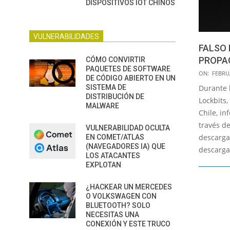
DISPOSITIVOS IOT CHINOS
VULNERABILIDADES
FALSO 
PROPA
CÓMO CONVIRTIR
PAQUETES DE SOFTWARE
2015-
ON:
FEBRUA
DE CÓDIGO ABIERTO EN UN
02-
Durante 
SISTEMA DE
06
DISTRIBUCIÓN DE
Lockbits
MALWARE
Chile, i
través d
VULNERABILIDAD OCULTA
descarga
EN COMET/ATLAS
(NAVEGADORES IA) QUE
descarga
LOS ATACANTES
EXPLOTAN
¿HACKEAR UN MERCEDES
O VOLKSWAGEN CON
BLUETOOTH? SOLO
NECESITAS UNA
CONEXIÓN Y ESTE TRUCO