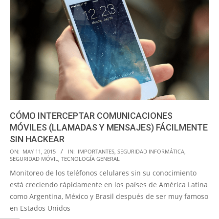
CÓMO INTERCEPTAR COMUNICACIONES
MÓVILES (LLAMADAS Y MENSAJES) FÁCILMENTE
SIN HACKEAR
2015-
ON:
MAY 11, 2015
IN:
IMPORTANTES
,
SEGURIDAD INFORMÁTICA
,
SEGURIDAD MÓVIL
,
TECNOLOGÍA GENERAL
05-
Monitoreo de los teléfonos celulares sin su conocimiento
11
está creciendo rápidamente en los países de América Latina
como Argentina, México y Brasil después de ser muy famoso
en Estados Unidos