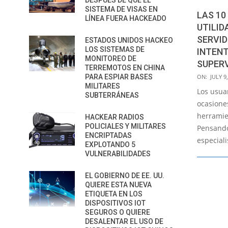
DESPUÉS DE QUE EL
SISTEMA DE VISAS EN
LAS 10
LÍNEA FUERA HACKEADO
UTILID
SERVID
ESTADOS UNIDOS HACKEO
LOS SISTEMAS DE
INTENT
MONITOREO DE
SUPERV
TERREMOTOS EN CHINA
2021-
PARA ESPIAR BASES
ON:
JULY 9
MILITARES
07-
Los usua
SUBTERRÁNEAS
09
ocasiones
herramie
HACKEAR RADIOS
POLICIALES Y MILITARES
Pensando 
ENCRIPTADAS
especiali
EXPLOTANDO 5
VULNERABILIDADES
EL GOBIERNO DE EE. UU.
QUIERE ESTA NUEVA
ETIQUETA EN LOS
DISPOSITIVOS IOT
SEGUROS O QUIERE
DESALENTAR EL USO DE