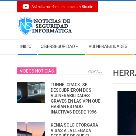
Así robaron 4 mil millones en Bitcoin
Skip
to
content
Secondary
INICIO
CIBERSEGURIDAD
VULNERABILIDADES
Navigation
Menu
HERR
VIDEOS NOTICIAS
VIEW ALL
TUNNELCRACK: SE
DESCUBRIERON DOS
VULNERABILIDADES
GRAVES EN LAS VPN QUE
HABÍAN ESTADO
INACTIVAS DESDE 1996
KENIA SOLO OTORGARÁ
VISAS A LA LLEGADA