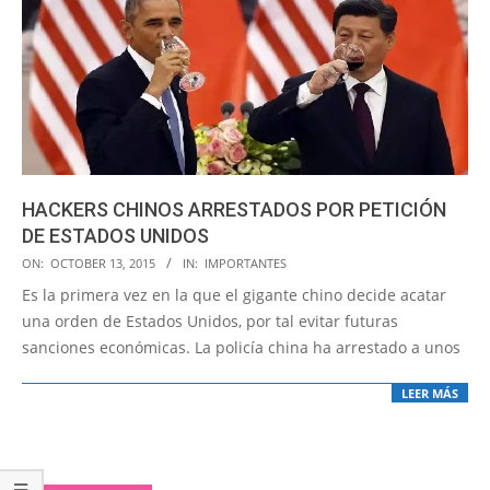
HACKERS CHINOS ARRESTADOS POR PETICIÓN
DE ESTADOS UNIDOS
2015-
ON:
OCTOBER 13, 2015
IN:
IMPORTANTES
10-
Es la primera vez en la que el gigante chino decide acatar
13
una orden de Estados Unidos, por tal evitar futuras
sanciones económicas. La policía china ha arrestado a unos
LEER MÁS