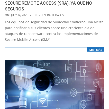
SECURE REMOTE ACCESS (SRA), YA QUE NO
SEGUROS
2021-
ON:
JULY 14, 2021
IN:
VULNERABILIDADES
07-
Los equipos de seguridad de SonicWall emitieron una alerta
14
para notificar a sus clientes sobre una creciente ola de
ataques de ransomware contra las implementaciones de
Secure Mobile Access (SMA)
LEER MÁS