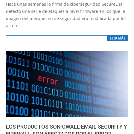
01-
Hace unas semanas la firma de ciberseguridad SecureList
21
detectó una serie de ataques a nivel firmware en los que la
imagen del mecanismo de seguridad era modificada por los
actores
LEER MÁS
LOS PRODUCTOS SONICWALL EMAIL SECURITY Y
FIREWALL SON AFECTADOS POR EL ERROR