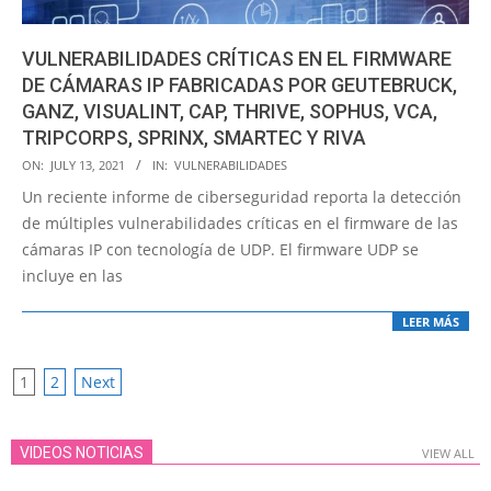
VULNERABILIDADES CRÍTICAS EN EL FIRMWARE
DE CÁMARAS IP FABRICADAS POR GEUTEBRUCK,
GANZ, VISUALINT, CAP, THRIVE, SOPHUS, VCA,
TRIPCORPS, SPRINX, SMARTEC Y RIVA
2021-
ON:
JULY 13, 2021
IN:
VULNERABILIDADES
07-
Un reciente informe de ciberseguridad reporta la detección
13
de múltiples vulnerabilidades críticas en el firmware de las
cámaras IP con tecnología de UDP. El firmware UDP se
incluye en las
LEER MÁS
POSTS
1
2
Next
PAGINATION
VIDEOS NOTICIAS
VIEW ALL