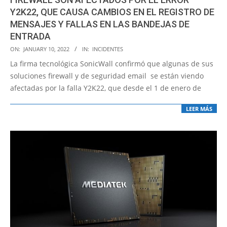
Y2K22, QUE CAUSA CAMBIOS EN EL REGISTRO DE
MENSAJES Y FALLAS EN LAS BANDEJAS DE
ENTRADA
2022-
ON:
JANUARY 10, 2022
IN:
INCIDENTES
01-
La firma tecnológica SonicWall confirmó que algunas de sus
10
soluciones firewall y de seguridad email se están viendo
afectadas por la falla Y2K22, que desde el 1 de enero de
LEER MÁS