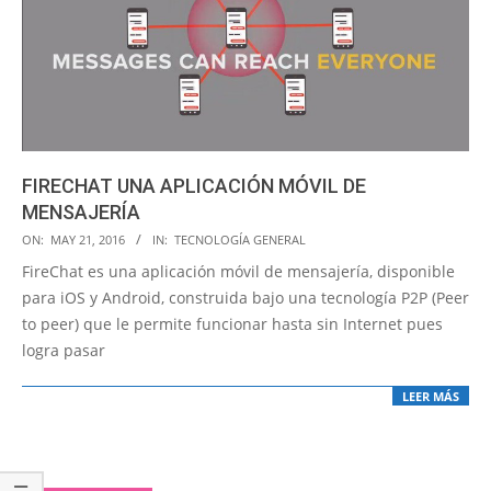
FIRECHAT UNA APLICACIÓN MÓVIL DE
MENSAJERÍA
2016-
ON:
MAY 21, 2016
IN:
TECNOLOGÍA GENERAL
05-
FireChat es una aplicación móvil de mensajería, disponible
21
para iOS y Android, construida bajo una tecnología P2P (Peer
to peer) que le permite funcionar hasta sin Internet pues
logra pasar
LEER MÁS