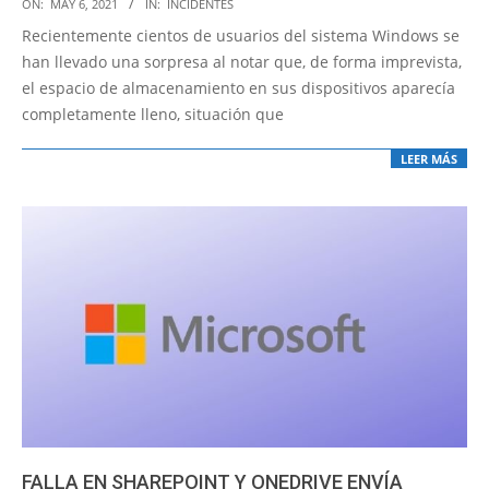
2021-
ON:
MAY 6, 2021
IN:
INCIDENTES
05-
Recientemente cientos de usuarios del sistema Windows se
06
han llevado una sorpresa al notar que, de forma imprevista,
el espacio de almacenamiento en sus dispositivos aparecía
completamente lleno, situación que
LEER MÁS
FALLA EN SHAREPOINT Y ONEDRIVE ENVÍA