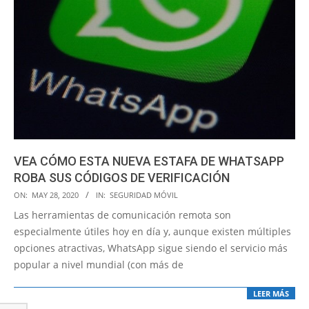
VEA CÓMO ESTA NUEVA ESTAFA DE WHATSAPP
ROBA SUS CÓDIGOS DE VERIFICACIÓN
2020-
ON:
MAY 28, 2020
IN:
SEGURIDAD MÓVIL
05-
Las herramientas de comunicación remota son
28
especialmente útiles hoy en día y, aunque existen múltiples
opciones atractivas, WhatsApp sigue siendo el servicio más
popular a nivel mundial (con más de
LEER MÁS