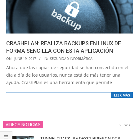
CRASHPLAN: REALIZA BACKUPS EN LINUX DE
FORMA SENCILLA CON ESTA APLICACIÓN
2017-
ON:
JUNE 19, 2017
IN:
SEGURIDAD INFORMÁTICA
06-
Ahora que las copias de seguridad se han convertido en el
19
día a día de los usuarios, nunca está de más tener una
ayuda. CrashPlan es una herramienta que permite
LEER MÁS
VIDEOS NOTICIAS
VIEW ALL
TUNNELCRACK: SE DESCUBRIERON DOS