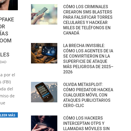
CÓMO LOS CRIMINALES
CREARON SMS BLASTERS
PARA FALSIFICAR TORRES
PFAKE
CELULARES Y HACKEAR
OR
MILES DE TELÉFONOS EN
ÍAS
CANADÁ
ZOOM
LA BRECHA INVISIBLE:
CÓMO LOS AGENTES DE IA
ALES
SE CONVIRTIERON EN LA
SUPERFICIE DE ATAQUE
IDAD
MÁS PELIGROSA DE 2025–
2026
a por el
 (FBI)
OLVIDA METASPLOIT:
ada del
CÓMO PREDATOR HACKEA
CUALQUIER MÓVIL CON
miso de
ATAQUES PUBLICITARIOS
que
CERO-CLIC
LEER MÁS
CÓMO LOS HACKERS
INTERCEPTAN OTPS Y
LLAMADAS MÓVILES SIN