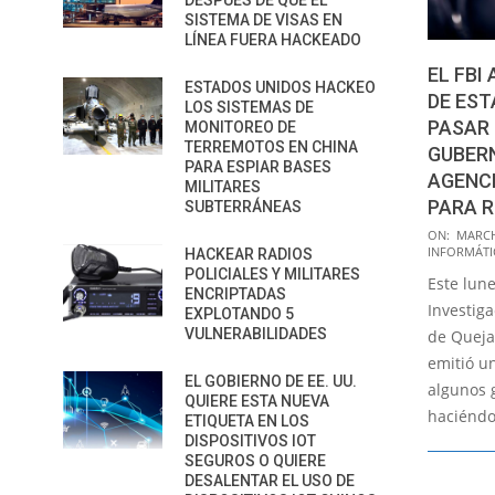
DESPUÉS DE QUE EL
SISTEMA DE VISAS EN
LÍNEA FUERA HACKEADO
EL FBI
ESTADOS UNIDOS HACKEO
DE ES
LOS SISTEMAS DE
PASAR
MONITOREO DE
TERREMOTOS EN CHINA
GUBER
PARA ESPIAR BASES
AGENC
MILITARES
PARA 
SUBTERRÁNEAS
2022-
ON:
MARCH
INFORMÁTI
HACKEAR RADIOS
03-
POLICIALES Y MILITARES
Este lune
08
ENCRIPTADAS
Investiga
EXPLOTANDO 5
VULNERABILIDADES
de Quejas
emitió u
EL GOBIERNO DE EE. UU.
algunos 
QUIERE ESTA NUEVA
haciéndo
ETIQUETA EN LOS
DISPOSITIVOS IOT
SEGUROS O QUIERE
DESALENTAR EL USO DE