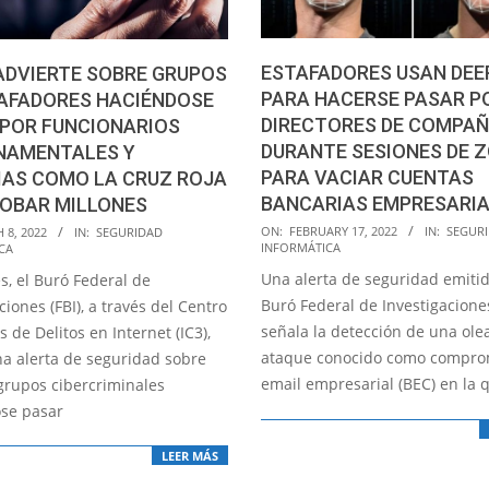
ESTAFADORES USAN DEE
 ADVIERTE SOBRE GRUPOS
PARA HACERSE PASAR P
TAFADORES HACIÉNDOSE
DIRECTORES DE COMPAÑ
 POR FUNCIONARIOS
DURANTE SESIONES DE 
NAMENTALES Y
PARA VACIAR CUENTAS
IAS COMO LA CRUZ ROJA
BANCARIAS EMPRESARI
ROBAR MILLONES
2022-
ON:
FEBRUARY 17, 2022
IN:
SEGUR
 8, 2022
IN:
SEGURIDAD
INFORMÁTICA
CA
02-
Una alerta de seguridad emitid
s, el Buró Federal de
17
Buró Federal de Investigaciones
ciones (FBI), a través del Centro
señala la detección de una ole
 de Delitos en Internet (IC3),
ataque conocido como compro
na alerta de seguridad sobre
email empresarial (BEC) en la 
grupos cibercriminales
se pasar
LEER MÁS