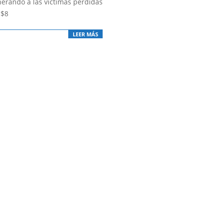
nerando a las víctimas pérdidas
 $8
LEER MÁS