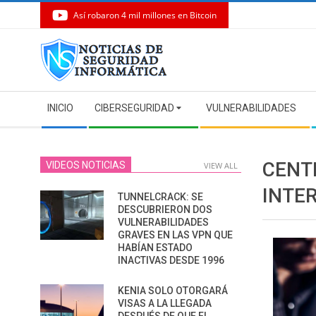
Así robaron 4 mil millones en Bitcoin
Skip
to
content
Secondary
INICIO
CIBERSEGURIDAD
VULNERABILIDADES
Navigation
Menu
CENT
VIDEOS NOTICIAS
VIEW ALL
INTER
TUNNELCRACK: SE
DESCUBRIERON DOS
VULNERABILIDADES
GRAVES EN LAS VPN QUE
HABÍAN ESTADO
INACTIVAS DESDE 1996
KENIA SOLO OTORGARÁ
VISAS A LA LLEGADA