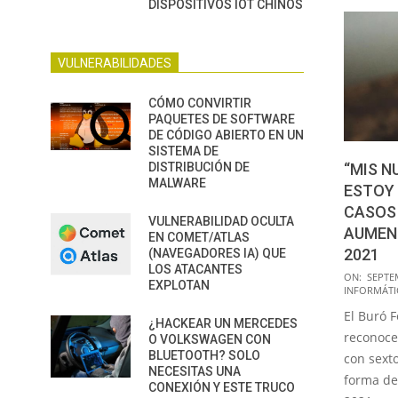
DISPOSITIVOS IOT CHINOS
VULNERABILIDADES
CÓMO CONVIRTIR
PAQUETES DE SOFTWARE
DE CÓDIGO ABIERTO EN UN
SISTEMA DE
DISTRIBUCIÓN DE
“MIS N
MALWARE
ESTOY 
CASOS
VULNERABILIDAD OCULTA
AUMEN
EN COMET/ATLAS
2021
(NAVEGADORES IA) QUE
LOS ATACANTES
2021-
ON:
SEPTE
EXPLOTAN
INFORMÁTI
09-
El Buró F
03
¿HACKEAR UN MERCEDES
reconoce
O VOLKSWAGEN CON
BLUETOOTH? SOLO
con sext
NECESITAS UNA
forma de
CONEXIÓN Y ESTE TRUCO