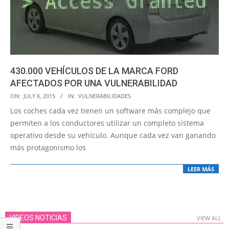
430.000 VEHÍCULOS DE LA MARCA FORD
AFECTADOS POR UNA VULNERABILIDAD
2015-
ON:
JULY 6, 2015
IN:
VULNERABILIDADES
07-
Los coches cada vez tienen un software más complejo que
06
permiten a los conductores utilizar un completo sistema
operativo desde su vehículo. Aunque cada vez van ganando
más protagonismo los
LEER MÁS
VIDEOS NOTICIAS
VIEW ALL