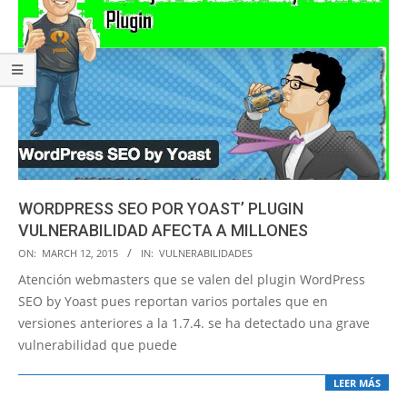
WORDPRESS SEO POR YOAST’ PLUGIN
VULNERABILIDAD AFECTA A MILLONES
2015-
ON:
MARCH 12, 2015
IN:
VULNERABILIDADES
03-
Atención webmasters que se valen del plugin WordPress
12
SEO by Yoast pues reportan varios portales que en
versiones anteriores a la 1.7.4. se ha detectado una grave
vulnerabilidad que puede
LEER MÁS