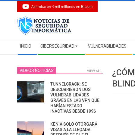
Así robaron 4 mil millones en Bitcoin
Skip
to
content
Secondary
INICIO
CIBERSEGURIDAD
VULNERABILIDADES
Navigation
Menu
¿CÓM
VIDEOS NOTICIAS
VIEW ALL
BLIN
TUNNELCRACK: SE
DESCUBRIERON DOS
VULNERABILIDADES
GRAVES EN LAS VPN QUE
HABÍAN ESTADO
INACTIVAS DESDE 1996
KENIA SOLO OTORGARÁ
VISAS A LA LLEGADA