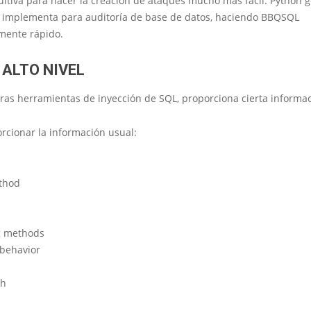
uitiva para hacer la creación de ataques mucho más fácil. Python 
 implementa para auditoría de base de datos, haciendo BBQSQL
ente rápido.
 ALTO NIVEL
tras herramientas de inyección de SQL, proporciona cierta informac
rcionar la información usual:
thod
g methods
 behavior
th