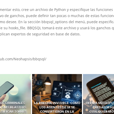
entar esto, cree un archivo de Python y especifique las funciones
ivo de ganchos, puede definir tan pocas o muchas de estas funcion
mo desee. En la sección bbqsql_options del menú, puede especific
de su hooks_file. BBQSQL tomará este archivo y usará los ganchos 
plican expertos de seguridad en base de datos.
thub.com/Neohapsis/bbqsql/
 INVISIBLE: CÓMO
OLVIDA METASPLOIT: CÓMO
CÓMO LOS HA
ENTES DE IA SE
PREDATOR HACKEA
INTERCEPTAN 
RTIERON EN LA
CUALQUIER MÓVIL CON
LLAMADAS MÓVI