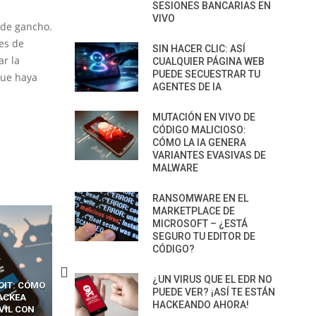
SESIONES BANCARIAS EN
VIVO
 de gancho.
es de
SIN HACER CLIC: ASÍ
ar la
CUALQUIER PÁGINA WEB
PUEDE SECUESTRAR TU
que haya
AGENTES DE IA
MUTACIÓN EN VIVO DE
CÓDIGO MALICIOSO:
CÓMO LA IA GENERA
VARIANTES EVASIVAS DE
MALWARE
RANSOMWARE EN EL
MARKETPLACE DE
MICROSOFT – ¿ESTÁ
SEGURO TU EDITOR DE
CÓDIGO?
¿UN VIRUS QUE EL EDR NO
CKERS
13 TÉCNICAS
CÓMO LOS HACKERS
PUEDE VER? ¡ASÍ TE ESTÁN
OTPS Y
RIDÍCULAMENTE FÁCILES
MANIPULAN GITHUB
HACKEANDO AHORA!
LES SIN
PARA HACKEAR Y EXPLOTAR
COPILOT DENTRO DE VS C