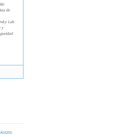
dió
sta de
rsky Lab.
e y
eguridad
TAGGED: