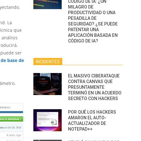
CÓDIGO DE IA: ¿UN
nyectando.
MILAGRO DE
PRODUCTIVIDAD O UNA
PESADILLA DE
nd. La
SEGURIDAD? ¿SE PUEDE
técnica que
PATENTAR UNA
APLICACIÓN BASADA EN
 análisis
CÓDIGO DE IA?
roducirá.
 puede ser
 de base de
INCIDENTES
EL MASIVO CIBERATAQUE
CONTRA CANVAS QUE
rámetro.
PRESUNTAMENTE
TERMINÓ EN UN ACUERDO
SECRETO CON HACKERS
POR QUÉ LOS HACKERS
AMARON EL AUTO-
ACTUALIZADOR DE
NOTEPAD++