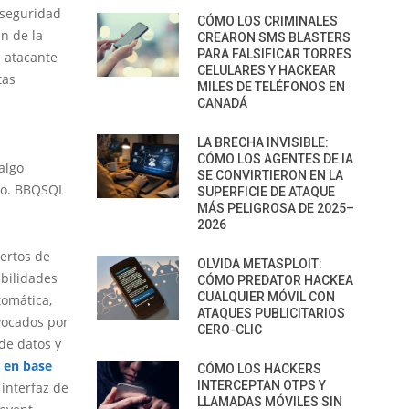
a seguridad
CÓMO LOS CRIMINALES
n de la
CREARON SMS BLASTERS
PARA FALSIFICAR TORRES
n atacante
CELULARES Y HACKEAR
tas
MILES DE TELÉFONOS EN
CANADÁ
LA BRECHA INVISIBLE:
CÓMO LOS AGENTES DE IA
algo
SE CONVIRTIERON EN LA
oso. BBQSQL
SUPERFICIE DE ATAQUE
MÁS PELIGROSA DE 2025–
2026
ertos de
OLVIDA METASPLOIT:
abilidades
CÓMO PREDATOR HACKEA
CUALQUIER MÓVIL CON
omática,
ATAQUES PUBLICITARIOS
vocados por
CERO-CLIC
de datos y
 en base
CÓMO LOS HACKERS
INTERCEPTAN OTPS Y
 interfaz de
LLAMADAS MÓVILES SIN