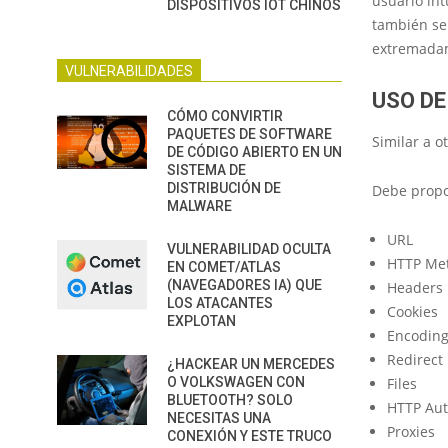
usuario int
DISPOSITIVOS IOT CHINOS
también se
extremadam
VULNERABILIDADES
USO DE
CÓMO CONVIRTIR
PAQUETES DE SOFTWARE
Similar a o
DE CÓDIGO ABIERTO EN UN
SISTEMA DE
DISTRIBUCIÓN DE
Debe propo
MALWARE
URL
VULNERABILIDAD OCULTA
HTTP Me
EN COMET/ATLAS
(NAVEGADORES IA) QUE
Headers
LOS ATACANTES
Cookies
EXPLOTAN
Encodin
Redirect
¿HACKEAR UN MERCEDES
O VOLKSWAGEN CON
Files
BLUETOOTH? SOLO
HTTP Au
NECESITAS UNA
Proxies
CONEXIÓN Y ESTE TRUCO