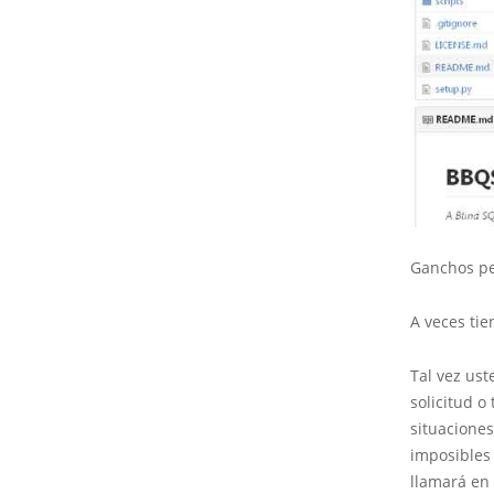
Ganchos pe
A veces tie
Tal vez ust
solicitud o
situacione
imposibles
llamará en 