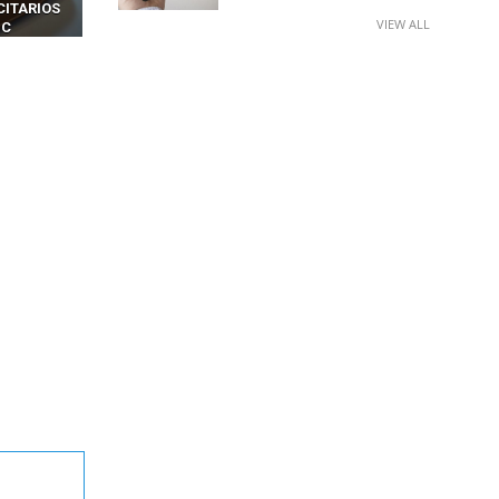
INCREÍBLE
NAVEGADORES DE IA
VIEW ALL
IM BOXES”
AGÉNTICA