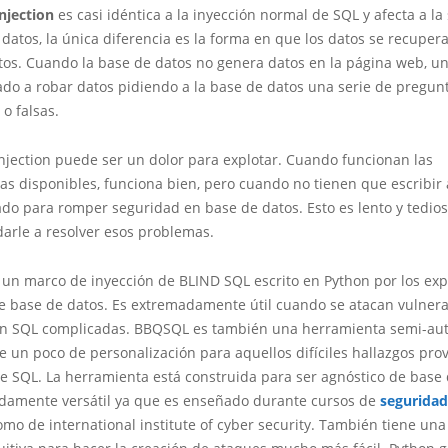
njection
es casi idéntica a la inyección normal de SQL y afecta a l
datos, la única diferencia es la forma en que los datos se recupera
tos. Cuando la base de datos no genera datos en la página web, u
ado a robar datos pidiendo a la base de datos una serie de pregun
o falsas.
njection puede ser un dolor para explotar. Cuando funcionan las
s disponibles, funciona bien, pero cuando no tienen que escribir 
ado para romper seguridad en base de datos. Esto es lento y tedi
arle a resolver esos problemas.
un marco de inyección de BLIND SQL escrito en Python por los exp
de base de datos. Es extremadamente útil cuando se atacan vulner
ón SQL complicadas. BBQSQL es también una herramienta semi-aut
 un poco de personalización para aquellos difíciles hallazgos pro
e SQL. La herramienta está construida para ser agnóstico de base 
damente versátil ya que es enseñado durante cursos de
seguridad
mo de international institute of cyber security. También tiene una