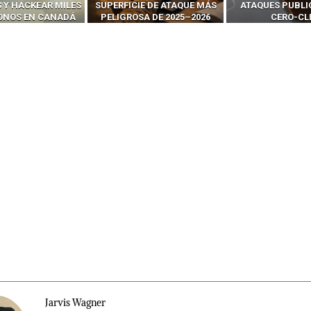
IE DE ATAQUE MÁS
ATAQUES PUBLICITARIOS
‘HACKEAR’ — EL 
SA DE 2025–2026
CERO-CLIC
PODER DE LOS S
Jarvis Wagner