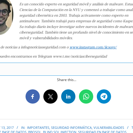
Es un conocido experto en seguridad móvil y análisis de malware. Estu
Ciencias de la Computación en la NYU y comenzó a trabajar como anali
seguridad cibernética en 2003. Trabaja activamente como experto en
antimalware. También trabajó para empresas de seguridad como Kaspe
Su trabajo diario incluye investigar sobre nuevos incidentes de malwar
ciberseguridad. También tiene un profundo nivel de conocimiento en s
móvil y vulnerabilidades móviles.
 de noticias a info@noticiasseguridad.com o
www.instagram.com/iicsorg/
uedes encontrarnos en Telegram www.t.me/noticiasciberseguridad
Share this...
 13, 2017
IN:
IMPORTANTES
,
SEGURIDAD INFORMÁTICA
,
VULNERABILIDADES
E BASE DE DATOS
,
BBQSQL
,
BLIND SQL INJECTION
,
SEGURIDAD EN BASE DE DATOS