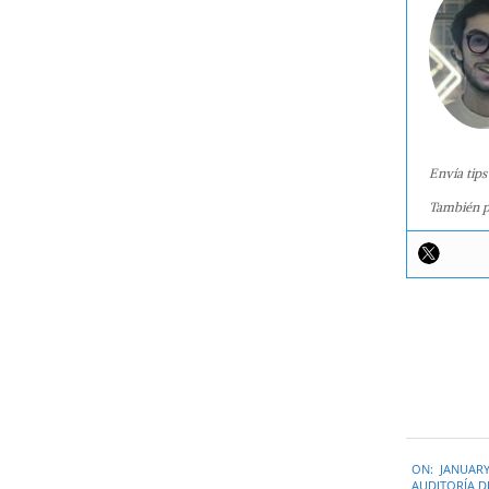
Envía tips
También p
2017-
ON:
JANUARY
01-
AUDITORÍA D