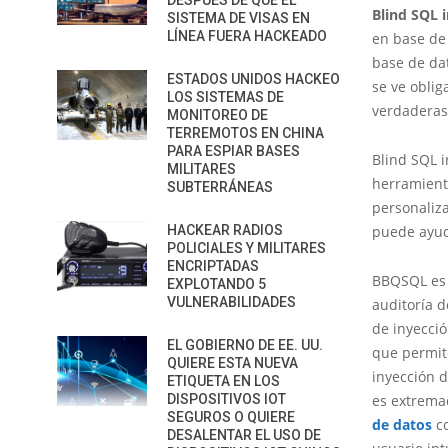
DESPUÉS DE QUE EL
Blind SQL i
SISTEMA DE VISAS EN
LÍNEA FUERA HACKEADO
en base de 
base de da
ESTADOS UNIDOS HACKEO
se ve oblig
LOS SISTEMAS DE
verdaderas 
MONITOREO DE
TERREMOTOS EN CHINA
PARA ESPIAR BASES
Blind SQL i
MILITARES
herramienta
SUBTERRÁNEAS
personaliz
HACKEAR RADIOS
puede ayud
POLICIALES Y MILITARES
ENCRIPTADAS
BBQSQL es 
EXPLOTANDO 5
VULNERABILIDADES
auditoría 
de inyecci
EL GOBIERNO DE EE. UU.
que permite
QUIERE ESTA NUEVA
inyección d
ETIQUETA EN LOS
DISPOSITIVOS IOT
es extrema
SEGUROS O QUIERE
de datos
co
DESALENTAR EL USO DE