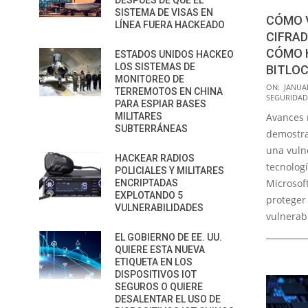
DESPUÉS DE QUE EL
SISTEMA DE VISAS EN
CÓMO 
LÍNEA FUERA HACKEADO
CIFRAD
CÓMO 
ESTADOS UNIDOS HACKEO
LOS SISTEMAS DE
BITLO
MONITOREO DE
2025-
ON:
JANUAR
TERREMOTOS EN CHINA
SEGURIDAD
01-
PARA ESPIAR BASES
MILITARES
Avances 
02
SUBTERRÁNEAS
demostra
una vulne
HACKEAR RADIOS
tecnologí
POLICIALES Y MILITARES
Microsof
ENCRIPTADAS
EXPLOTANDO 5
proteger 
VULNERABILIDADES
vulnerabi
EL GOBIERNO DE EE. UU.
QUIERE ESTA NUEVA
ETIQUETA EN LOS
DISPOSITIVOS IOT
SEGUROS O QUIERE
DESALENTAR EL USO DE