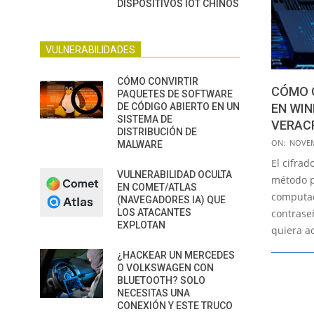
DISPOSITIVOS IOT CHINOS
VULNERABILIDADES
CÓMO CONVIRTIR
CÓMO C
PAQUETES DE SOFTWARE
EN WI
DE CÓDIGO ABIERTO EN UN
SISTEMA DE
VERAC
DISTRIBUCIÓN DE
2020-
ON:
NOVEM
MALWARE
11-
El cifrad
24
VULNERABILIDAD OCULTA
método p
EN COMET/ATLAS
computad
(NAVEGADORES IA) QUE
contrase
LOS ATACANTES
EXPLOTAN
quiera a
¿HACKEAR UN MERCEDES
O VOLKSWAGEN CON
BLUETOOTH? SOLO
NECESITAS UNA
CONEXIÓN Y ESTE TRUCO