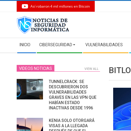
Así robaron 4 mil millones en Bitcoin
Skip
to
content
Secondary
INICIO
CIBERSEGURIDAD
VULNERABILIDADES
Navigation
Menu
BITL
VIDEOS NOTICIAS
VIEW ALL
TUNNELCRACK: SE
DESCUBRIERON DOS
VULNERABILIDADES
GRAVES EN LAS VPN QUE
HABÍAN ESTADO
INACTIVAS DESDE 1996
KENIA SOLO OTORGARÁ
VISAS A LA LLEGADA