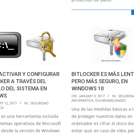
ACTIVAR Y CONFIGURAR
BITLOCKER ES MÁS LENT
KER A TRAVÉS DEL
PERO MÁS SEGURO, EN
O DEL SISTEMA EN
WINDOWS 10
WS
2017-
ON:
JANUARY 9, 2017
IN:
SEGURID
INFORMÁTICA
,
VULNERABILIDADES
01-
Y 12, 2017
IN:
SEGURIDAD
CA
Una de las medidas básicas a l
09
r es una herramienta incluida
de proteger nuestros datos en
istemas operativos de Microsoft
ordenador es cifrar el disco du
desde la versión de Windows
evitar que, en caso de robo, pé