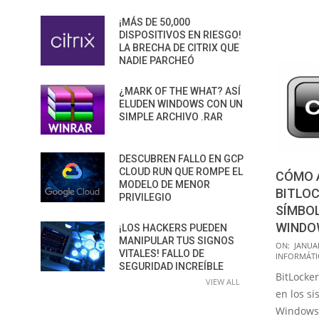
¡MÁS DE 50,000
DISPOSITIVOS EN RIESGO!
LA BRECHA DE CITRIX QUE
NADIE PARCHEÓ
¿MARK OF THE WHAT? ASÍ
ELUDEN WINDOWS CON UN
SIMPLE ARCHIVO .RAR
DESCUBREN FALLO EN GCP
CLOUD RUN QUE ROMPE EL
CÓMO 
MODELO DE MENOR
BITLOC
PRIVILEGIO
SÍMBOL
WINDO
¡LOS HACKERS PUEDEN
MANIPULAR TUS SIGNOS
2017-
ON:
JANUAR
VITALES! FALLO DE
INFORMÁTI
01-
SEGURIDAD INCREÍBLE
BitLocke
12
VIEW ALL
en los s
Windows 