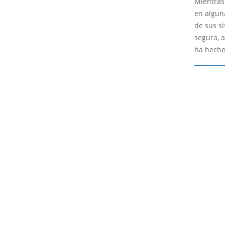
Mientras
30
en algun
de sus s
segura, 
ha hecho