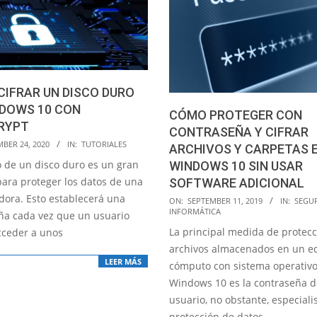
IFRAR UN DISCO DURO
NDOWS 10 CON
CÓMO PROTEGER CON
RYPT
CONTRASEÑA Y CIFRAR
BER 24, 2020
IN:
TUTORIALES
ARCHIVOS Y CARPETAS 
o de un disco duro es un gran
WINDOWS 10 SIN USAR
ara proteger los datos de una
SOFTWARE ADICIONAL
ora. Esto establecerá una
2019-
ON:
SEPTEMBER 11, 2019
IN:
SEGU
INFORMÁTICA
ña cada vez que un usuario
09-
La principal medida de protec
cceder a unos
11
archivos almacenados en un e
LEER MÁS
cómputo con sistema operativ
Windows 10 es la contraseña d
usuario, no obstante, especiali
protección de datos