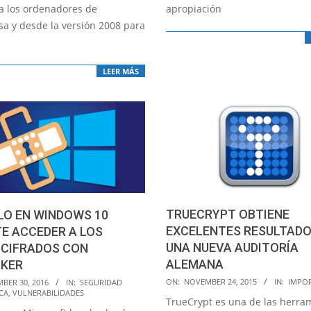
ra los ordenadores de
apropiación
a y desde la versión 2008 para
LEER MÁS
TRUECRYPT OBTIENE
LO EN WINDOWS 10
EXCELENTES RESULTADO
E ACCEDER A LOS
UNA NUEVA AUDITORÍA
 CIFRADOS CON
ALEMANA
CKER
2015-
ON:
NOVEMBER 24, 2015
IN:
IMPO
BER 30, 2016
IN:
SEGURIDAD
CA
,
VULNERABILIDADES
11-
TrueCrypt es una de las herra