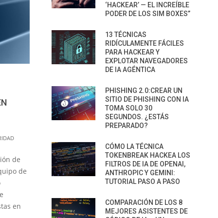
‘HACKEAR’ — EL INCREÍBLE
PODER DE LOS SIM BOXES”
13 TÉCNICAS
RIDÍCULAMENTE FÁCILES
PARA HACKEAR Y
EXPLOTAR NAVEGADORES
DE IA AGÉNTICA
PHISHING 2.0:CREAR UN
SITIO DE PHISHING CON IA
EN
TOMA SOLO 30
SEGUNDOS. ¿ESTÁS
PREPARADO?
RIDAD
CÓMO LA TÉCNICA
TOKENBREAK HACKEA LOS
ción de
FILTROS DE IA DE OPENAI,
quipo de
ANTHROPIC Y GEMINI:
TUTORIAL PASO A PASO
o
e
COMPARACIÓN DE LOS 8
stas en
MEJORES ASISTENTES DE