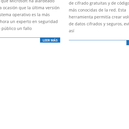
 que Microsoft ha alardeado
24
de cifrado gratuitas y de códig
a ocasión que la última versión
más conocidas de la red. Esta
istema operativo es la más
herramienta permitía crear v
ahora un experto en seguridad
de datos cifrados y seguros, ev
 público un fallo
así
LEER MÁS