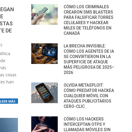
CÓMO LOS CRIMINALES
IEGAN
CREARON SMS BLASTERS
E
PARA FALSIFICAR TORRES
CELULARES Y HACKEAR
ESTAS
MILES DE TELÉFONOS EN
TE DE
CANADÁ
ES
LA BRECHA INVISIBLE:
CÓMO LOS AGENTES DE IA
lítica
SE CONVIRTIERON EN LA
 de
SUPERFICIE DE ATAQUE
MÁS PELIGROSA DE 2025–
más
2026
las cosas
des han
OLVIDA METASPLOIT:
CÓMO PREDATOR HACKEA
CUALQUIER MÓVIL CON
ATAQUES PUBLICITARIOS
LEER MÁS
CERO-CLIC
CÓMO LOS HACKERS
INTERCEPTAN OTPS Y
LLAMADAS MÓVILES SIN