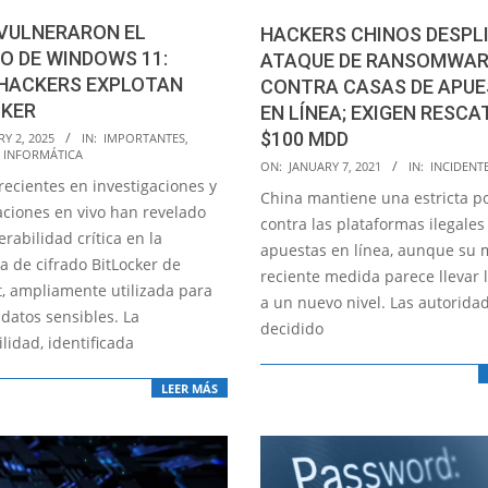
VULNERARON EL
HACKERS CHINOS DESPL
O DE WINDOWS 11:
ATAQUE DE RANSOMWAR
HACKERS EXPLOTAN
CONTRA CASAS DE APU
CKER
EN LÍNEA; EXIGEN RESCA
$100 MDD
Y 2, 2025
IN:
IMPORTANTES
,
 INFORMÁTICA
2021-
ON:
JANUARY 7, 2021
IN:
INCIDENT
recientes en investigaciones y
01-
China mantiene una estricta po
ciones en vivo han revelado
07
contra las plataformas ilegales
rabilidad crítica en la
apuestas en línea, aunque su 
a de cifrado BitLocker de
reciente medida parece llevar 
t, ampliamente utilizada para
a un nuevo nivel. Las autorida
datos sensibles. La
decidido
lidad, identificada
LEER MÁS