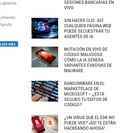
SESIONES BANCARIAS EN
o abierto
VIVO
olúmenes
SIN HACER CLIC: ASÍ
itando
CUALQUIER PÁGINA WEB
PUEDE SECUESTRAR TU
AGENTES DE IA
LEER MÁS
MUTACIÓN EN VIVO DE
CÓDIGO MALICIOSO:
CÓMO LA IA GENERA
VARIANTES EVASIVAS DE
MALWARE
RANSOMWARE EN EL
MARKETPLACE DE
MICROSOFT – ¿ESTÁ
SEGURO TU EDITOR DE
CÓDIGO?
¿UN VIRUS QUE EL EDR NO
PUEDE VER? ¡ASÍ TE ESTÁN
HACKEANDO AHORA!