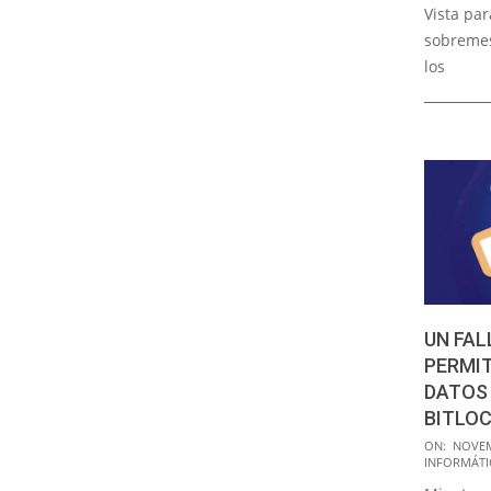
Vista pa
sobremes
los
UN FAL
PERMIT
DATOS
BITLO
2016-
ON:
NOVEM
INFORMÁTI
11-