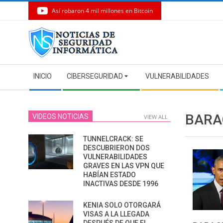
Así robaron 4 mil millones en Bitcoin
Skip
to
content
Secondary
INICIO
CIBERSEGURIDAD
VULNERABILIDADES
Navigation
Menu
BARA
VIDEOS NOTICIAS
VIEW ALL
TUNNELCRACK: SE
DESCUBRIERON DOS
VULNERABILIDADES
GRAVES EN LAS VPN QUE
HABÍAN ESTADO
INACTIVAS DESDE 1996
KENIA SOLO OTORGARÁ
VISAS A LA LLEGADA