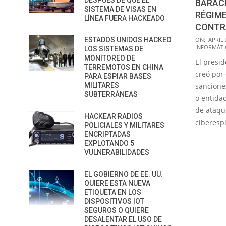
DESPUÉS DE QUE EL
BARAC
SISTEMA DE VISAS EN
RÉGIME
LÍNEA FUERA HACKEADO
CONTRA
2015-
ON:
APRIL 
ESTADOS UNIDOS HACKEO
INFORMÁTI
LOS SISTEMAS DE
04-
MONITOREO DE
El presi
03
TERREMOTOS EN CHINA
creó por
PARA ESPIAR BASES
sancione
MILITARES
SUBTERRÁNEAS
o entida
de ataqu
HACKEAR RADIOS
ciberespi
POLICIALES Y MILITARES
ENCRIPTADAS
EXPLOTANDO 5
VULNERABILIDADES
EL GOBIERNO DE EE. UU.
QUIERE ESTA NUEVA
ETIQUETA EN LOS
DISPOSITIVOS IOT
SEGUROS O QUIERE
DESALENTAR EL USO DE