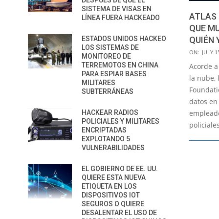
DESPUÉS DE QUE EL
SISTEMA DE VISAS EN
ATLAS 
LÍNEA FUERA HACKEADO
QUE M
QUIÉN 
ESTADOS UNIDOS HACKEO
LOS SISTEMAS DE
2020-
ON:
JULY 1
MONITOREO DE
07-
TERREMOTOS EN CHINA
Acorde a
15
PARA ESPIAR BASES
la nube, 
MILITARES
Foundati
SUBTERRÁNEAS
datos en
empleado
HACKEAR RADIOS
POLICIALES Y MILITARES
policiale
ENCRIPTADAS
EXPLOTANDO 5
VULNERABILIDADES
EL GOBIERNO DE EE. UU.
QUIERE ESTA NUEVA
ETIQUETA EN LOS
DISPOSITIVOS IOT
SEGUROS O QUIERE
DESALENTAR EL USO DE