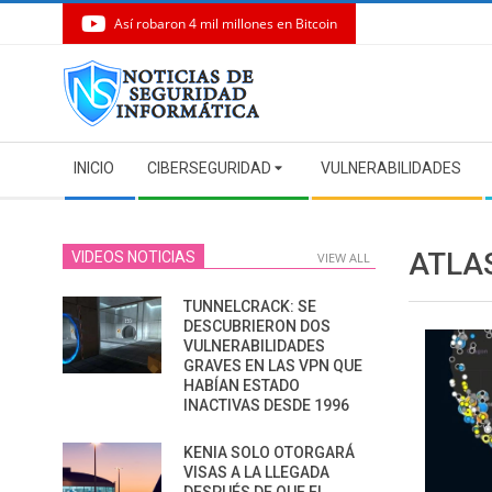
Así robaron 4 mil millones en Bitcoin
Skip
to
content
Secondary
INICIO
CIBERSEGURIDAD
VULNERABILIDADES
Navigation
Menu
ATLAS
VIDEOS NOTICIAS
VIEW ALL
TUNNELCRACK: SE
DESCUBRIERON DOS
VULNERABILIDADES
GRAVES EN LAS VPN QUE
HABÍAN ESTADO
INACTIVAS DESDE 1996
KENIA SOLO OTORGARÁ
VISAS A LA LLEGADA