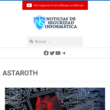
Así robaron 4 mil millones en Bitcoin
Skip
to
content
Search
Secondary
Facebook
Twitter
YouTube
Telegram
Navigation
Menu
ASTAROTH