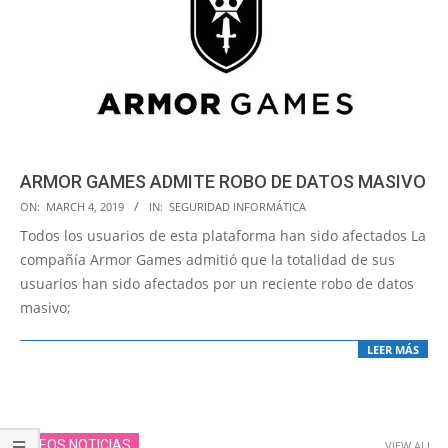
ARMOR GAMES ADMITE ROBO DE DATOS MASIVO
2019-
ON:
MARCH 4, 2019
IN:
SEGURIDAD INFORMÁTICA
03-
Todos los usuarios de esta plataforma han sido afectados La
04
compañía Armor Games admitió que la totalidad de sus
usuarios han sido afectados por un reciente robo de datos
masivo;
LEER MÁS
VIDEOS NOTICIAS
VIEW ALL