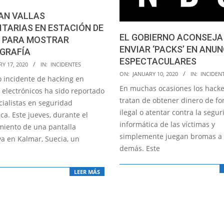
AN VALLAS
ITARIAS EN ESTACIÓN DE
EL GOBIERNO ACONSEJA
 PARA MOSTRAR
ENVIAR ‘PACKS’ EN ANU
GRAFÍA
ESPECTACULARES
Y 17, 2020
IN:
INCIDENTES
2020-
ON:
JANUARY 10, 2020
IN:
INCIDEN
 incidente de hacking en
01-
En muchas ocasiones los hacke
 electrónicos ha sido reportado
10
tratan de obtener dinero de f
cialistas en seguridad
ilegal o atentar contra la segu
ca. Este jueves, durante el
informática de las víctimas y
iento de una pantalla
simplemente juegan bromas a 
va en Kalmar, Suecia, un
demás. Este
LEER MÁS