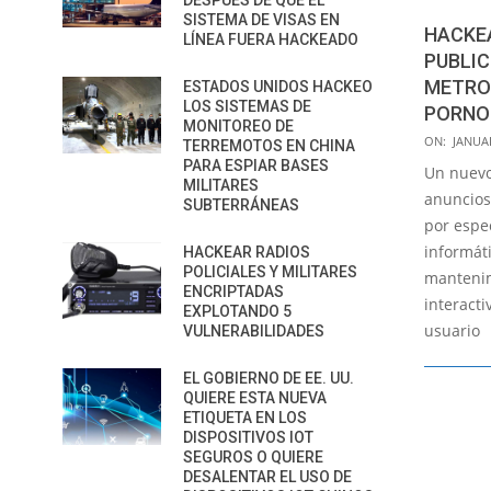
DESPUÉS DE QUE EL
SISTEMA DE VISAS EN
HACKE
LÍNEA FUERA HACKEADO
PUBLIC
METRO
ESTADOS UNIDOS HACKEO
LOS SISTEMAS DE
PORNO
MONITOREO DE
2020-
ON:
JANUAR
TERREMOTOS EN CHINA
01-
PARA ESPIAR BASES
Un nuevo
MILITARES
17
anuncios
SUBTERRÁNEAS
por espe
informáti
HACKEAR RADIOS
POLICIALES Y MILITARES
mantenim
ENCRIPTADAS
interacti
EXPLOTANDO 5
usuario
VULNERABILIDADES
EL GOBIERNO DE EE. UU.
QUIERE ESTA NUEVA
ETIQUETA EN LOS
DISPOSITIVOS IOT
SEGUROS O QUIERE
DESALENTAR EL USO DE