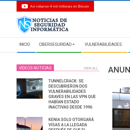
Así robaron 4 mil millones en Bitcoin
Skip
to
content
Secondary
INICIO
CIBERSEGURIDAD
VULNERABILIDADES
Navigation
Menu
ANUN
VIDEOS NOTICIAS
VIEW ALL
TUNNELCRACK: SE
DESCUBRIERON DOS
VULNERABILIDADES
GRAVES EN LAS VPN QUE
HABÍAN ESTADO
INACTIVAS DESDE 1996
KENIA SOLO OTORGARÁ
VISAS A LA LLEGADA