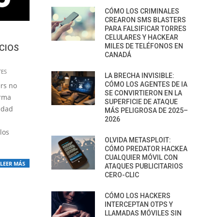
CÓMO LOS CRIMINALES
CREARON SMS BLASTERS
PARA FALSIFICAR TORRES
CELULARES Y HACKEAR
MILES DE TELÉFONOS EN
NCIOS
CANADÁ
TES
LA BRECHA INVISIBLE:
CÓMO LOS AGENTES DE IA
rs no
SE CONVIRTIERON EN LA
orma
SUPERFICIE DE ATAQUE
ridad
MÁS PELIGROSA DE 2025–
2026
los
OLVIDA METASPLOIT:
CÓMO PREDATOR HACKEA
CUALQUIER MÓVIL CON
LEER MÁS
ATAQUES PUBLICITARIOS
CERO-CLIC
CÓMO LOS HACKERS
INTERCEPTAN OTPS Y
LLAMADAS MÓVILES SIN