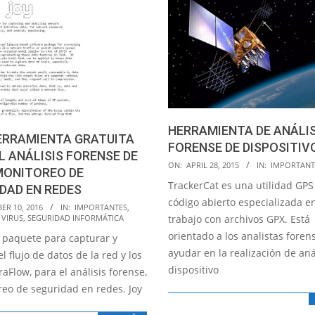
HERRAMIENTA DE ANÁLIS
ERRAMIENTA GRATUITA
FORENSE DE DISPOSITIV
L ANÁLISIS FORENSE DE
2015-
ON:
APRIL 28, 2015
IN:
IMPORTANT
MONITOREO DE
04-
TrackerCat es una utilidad GPS
DAD EN REDES
28
código abierto especializada en
ER 10, 2016
IN:
IMPORTANTES
,
trabajo con archivos GPX. Está
 VIRUS
,
SEGURIDAD INFORMÁTICA
orientado a los analistas foren
n paquete para capturar y
ayudar en la realización de aná
el flujo de datos de la red y los
dispositivo
raFlow, para el análisis forense,
reo de seguridad en redes. Joy