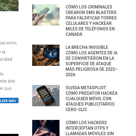
CÓMO LOS CRIMINALES
CREARON SMS BLASTERS
PARA FALSIFICAR TORRES
CELULARES Y HACKEAR
MILES DE TELÉFONOS EN
CANADÁ
DAD MÓVIL
LA BRECHA INVISIBLE:
 la
CÓMO LOS AGENTES DE IA
SE CONVIRTIERON EN LA
uridad
SUPERFICIE DE ATAQUE
MÁS PELIGROSA DE 2025–
la
2026
nte dos
on sus
OLVIDA METASPLOIT:
CÓMO PREDATOR HACKEA
CUALQUIER MÓVIL CON
LEER MÁS
ATAQUES PUBLICITARIOS
CERO-CLIC
CÓMO LOS HACKERS
INTERCEPTAN OTPS Y
LLAMADAS MÓVILES SIN