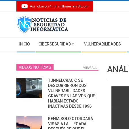
Así robaron 4 mil millones en Bitcoin
Skip
to
content
Secondary
INICIO
CIBERSEGURIDAD
VULNERABILIDADES
Navigation
Menu
ANÁL
VIDEOS NOTICIAS
VIEW ALL
TUNNELCRACK: SE
DESCUBRIERON DOS
VULNERABILIDADES
GRAVES EN LAS VPN QUE
HABÍAN ESTADO
INACTIVAS DESDE 1996
KENIA SOLO OTORGARÁ
VISAS A LA LLEGADA