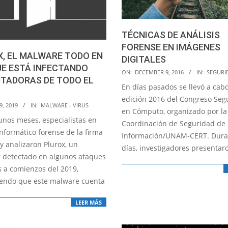
TÉCNICAS DE ANÁLISIS
FORENSE EN IMÁGENES
, EL MALWARE TODO EN
DIGITALES
UE ESTÁ INFECTANDO
2016-
ON:
DECEMBER 9, 2016
IN:
SEGURI
TADORAS DE TODO EL
12-
En días pasados se llevó a cabo
O
09
edición 2016 del Congreso Seg
9, 2019
IN:
MALWARE - VIRUS
en Cómputo, organizado por la
unos meses, especialistas en
Coordinación de Seguridad de 
informático forense de la firma
Información/UNAM-CERT. Dura
y analizaron Plurox, un
días, investigadores presentar
 detectado en algunos ataques
s a comienzos del 2019,
endo que este malware cuenta
LEER MÁS