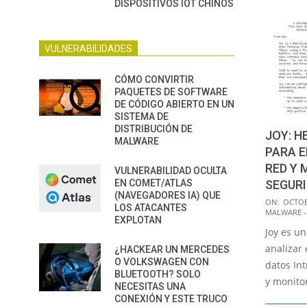
DISPOSITIVOS IOT CHINOS
VULNERABILIDADES
CÓMO CONVIRTIR
PAQUETES DE SOFTWARE
DE CÓDIGO ABIERTO EN UN
SISTEMA DE
DISTRIBUCIÓN DE
JOY: H
MALWARE
PARA E
RED Y 
VULNERABILIDAD OCULTA
EN COMET/ATLAS
SEGURI
(NAVEGADORES IA) QUE
2016-
ON:
OCTOB
LOS ATACANTES
MALWARE -
10-
EXPLOTAN
Joy es u
10
analizar 
¿HACKEAR UN MERCEDES
O VOLKSWAGEN CON
datos Int
BLUETOOTH? SOLO
y monito
NECESITAS UNA
CONEXIÓN Y ESTE TRUCO