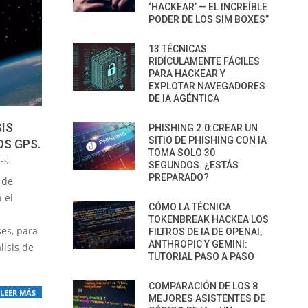
‘HACKEAR’ — EL INCREÍBLE
PODER DE LOS SIM BOXES”
13 TÉCNICAS
RIDÍCULAMENTE FÁCILES
PARA HACKEAR Y
EXPLOTAR NAVEGADORES
DE IA AGÉNTICA
IS
PHISHING 2.0:CREAR UN
SITIO DE PHISHING CON IA
OS GPS.
TOMA SOLO 30
ES
SEGUNDOS. ¿ESTÁS
PREPARADO?
 de
 el
CÓMO LA TÉCNICA
TOKENBREAK HACKEA LOS
ses, para
FILTROS DE IA DE OPENAI,
ANTHROPIC Y GEMINI:
lisis de
TUTORIAL PASO A PASO
COMPARACIÓN DE LOS 8
LEER MÁS
MEJORES ASISTENTES DE