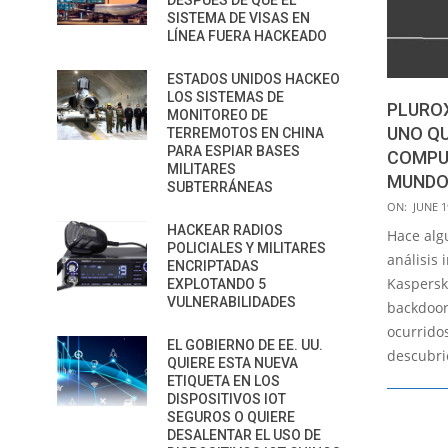
DESPUÉS DE QUE EL
SISTEMA DE VISAS EN
LÍNEA FUERA HACKEADO
ESTADOS UNIDOS HACKEO
LOS SISTEMAS DE
PLUROX
MONITOREO DE
UNO Q
TERREMOTOS EN CHINA
PARA ESPIAR BASES
COMPU
MILITARES
MUND
SUBTERRÁNEAS
2019-
ON:
JUNE 1
06-
HACKEAR RADIOS
Hace alg
POLICIALES Y MILITARES
19
análisis 
ENCRIPTADAS
Kaspersk
EXPLOTANDO 5
VULNERABILIDADES
backdoor
ocurrido
EL GOBIERNO DE EE. UU.
descubri
QUIERE ESTA NUEVA
ETIQUETA EN LOS
DISPOSITIVOS IOT
SEGUROS O QUIERE
DESALENTAR EL USO DE