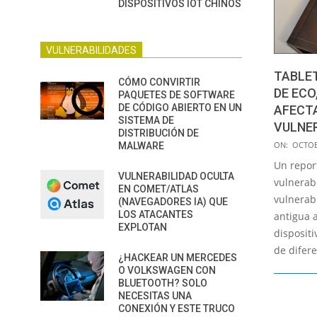
DISPOSITIVOS IOT CHINOS
VULNERABILIDADES
TABLET
CÓMO CONVIRTIR
DE ECO
PAQUETES DE SOFTWARE
DE CÓDIGO ABIERTO EN UN
AFECT
SISTEMA DE
VULNER
DISTRIBUCIÓN DE
2019-
ON:
OCTOB
MALWARE
10-
Un repor
VULNERABILIDAD OCULTA
17
vulnerab
EN COMET/ATLAS
vulnerab
(NAVEGADORES IA) QUE
LOS ATACANTES
antigua 
EXPLOTAN
disposit
de difere
¿HACKEAR UN MERCEDES
O VOLKSWAGEN CON
BLUETOOTH? SOLO
NECESITAS UNA
CONEXIÓN Y ESTE TRUCO