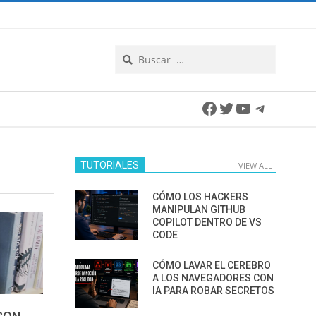
Search
Facebook
Twitter
YouTube
Telegra
TUTORIALES
VIEW ALL
CÓMO LOS HACKERS
MANIPULAN GITHUB
COPILOT DENTRO DE VS
CODE
CÓMO LAVAR EL CEREBRO
A LOS NAVEGADORES CON
IA PARA ROBAR SECRETOS