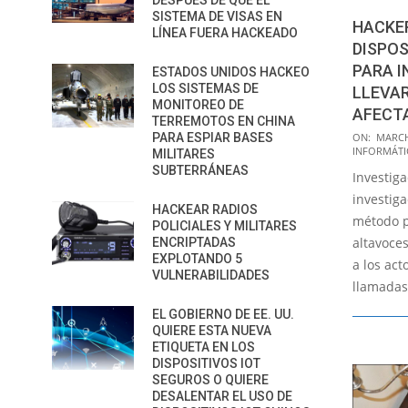
DESPUÉS DE QUE EL
SISTEMA DE VISAS EN
HACKE
LÍNEA FUERA HACKEADO
DISPO
PARA I
ESTADOS UNIDOS HACKEO
LOS SISTEMAS DE
LLEVAR
MONITOREO DE
AFECT
TERREMOTOS EN CHINA
2022-
PARA ESPIAR BASES
ON:
MARCH
INFORMÁTI
MILITARES
03-
SUBTERRÁNEAS
Investig
07
investiga
HACKEAR RADIOS
método p
POLICIALES Y MILITARES
altavoces
ENCRIPTADAS
EXPLOTANDO 5
a los ac
VULNERABILIDADES
llamadas 
EL GOBIERNO DE EE. UU.
QUIERE ESTA NUEVA
ETIQUETA EN LOS
DISPOSITIVOS IOT
SEGUROS O QUIERE
DESALENTAR EL USO DE