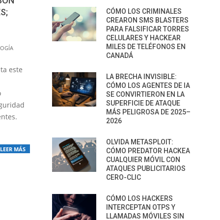
SON
S;
CÓMO LOS CRIMINALES
CREARON SMS BLASTERS
PARA FALSIFICAR TORRES
CELULARES Y HACKEAR
MILES DE TELÉFONOS EN
OGÍA
CANADÁ
ta este
LA BRECHA INVISIBLE:
CÓMO LOS AGENTES DE IA
o
SE CONVIRTIERON EN LA
SUPERFICIE DE ATAQUE
eguridad
MÁS PELIGROSA DE 2025–
entes.
2026
OLVIDA METASPLOIT:
LEER MÁS
CÓMO PREDATOR HACKEA
CUALQUIER MÓVIL CON
ATAQUES PUBLICITARIOS
CERO-CLIC
CÓMO LOS HACKERS
INTERCEPTAN OTPS Y
LLAMADAS MÓVILES SIN