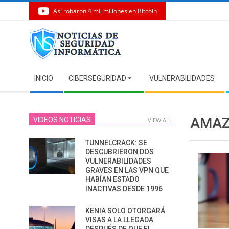
Así robaron 4 mil millones en Bitcoin
Skip
to
content
Secondary
INICIO
CIBERSEGURIDAD
VULNERABILIDADES
Navigation
Menu
AMAZ
VIDEOS NOTICIAS
VIEW ALL
TUNNELCRACK: SE
DESCUBRIERON DOS
VULNERABILIDADES
GRAVES EN LAS VPN QUE
HABÍAN ESTADO
INACTIVAS DESDE 1996
KENIA SOLO OTORGARÁ
VISAS A LA LLEGADA