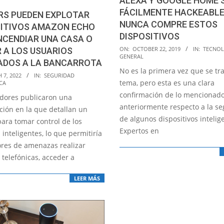
ALEXA Y GOOGLE HOME 
FÁCILMENTE HACKEABLE
RS PUEDEN EXPLOTAR
NUNCA COMPRE ESTOS
SITIVOS AMAZON ECHO
DISPOSITIVOS
NCENDIAR UNA CASA O
2019-
ON:
OCTOBER 22, 2019
IN:
TECNOL
 A LOS USUARIOS
GENERAL
10-
ADOS A LA BANCARROTA
No es la primera vez que se tra
22
 7, 2022
IN:
SEGURIDAD
tema, pero esta es una clara
CA
confirmación de lo mencionad
adores publicaron una
anteriormente respecto a la s
ción en la que detallan un
de algunos dispositivos intelig
ara tomar control de los
Expertos en
 inteligentes, lo que permitiría
tores de amenazas realizar
telefónicas, acceder a
LEER MÁS