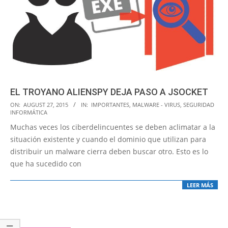
EL TROYANO ALIENSPY DEJA PASO A JSOCKET
2015-
ON:
AUGUST 27, 2015
IN:
IMPORTANTES
,
MALWARE - VIRUS
,
SEGURIDAD
INFORMÁTICA
08-
Muchas veces los ciberdelincuentes se deben aclimatar a la
27
situación existente y cuando el dominio que utilizan para
distribuir un malware cierra deben buscar otro. Esto es lo
que ha sucedido con
LEER MÁS