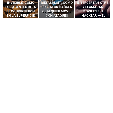
INVISIBLE: CÓMO
METASPLOIT: CÓMO
INTERCEPTAN OTPS
LOS AGENTES DE IA
PREDATOR HACKEA
Y LLAMADAS
SE CONVIRTIERON
CUALQUIER MÓVIL
MÓVILES SIN
EN LA SUPERFICIE
CON ATAQUES
‘HACKEAR’ — EL
DE ATAQUE MÁS
PUBLICITARIOS
INCREÍBLE PODER DE
PELIGROSA DE
CERO-CLIC
LOS SIM BOXES”
2025–2026