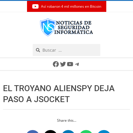
Así robaron 4 mil millones en Bitcoin
Skip
to
content
Search
Secondary
Facebook
Twitter
YouTube
Telegram
Navigation
Menu
EL TROYANO ALIENSPY DEJA
PASO A JSOCKET
Share this...