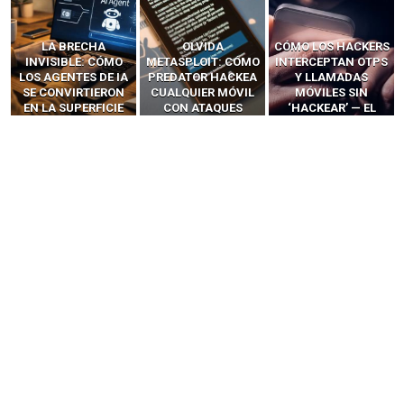
LA BRECHA
OLVIDA
CÓMO LOS HACKERS
INVISIBLE: CÓMO
METASPLOIT: CÓMO
INTERCEPTAN OTPS
LOS AGENTES DE IA
PREDATOR HACKEA
Y LLAMADAS
SE CONVIRTIERON
CUALQUIER MÓVIL
MÓVILES SIN
EN LA SUPERFICIE
CON ATAQUES
‘HACKEAR’ — EL
DE ATAQUE MÁS
PUBLICITARIOS
INCREÍBLE PODER DE
PELIGROSA DE
CERO-CLIC
LOS SIM BOXES”
2025–2026