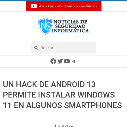
Así robaron 4 mil millones en Bitcoin
Skip
to
content
Search
Secondary
Facebook
Twitter
YouTube
Telegram
Navigation
Menu
UN HACK DE ANDROID 13
PERMITE INSTALAR WINDOWS
11 EN ALGUNOS SMARTPHONES
Share this...