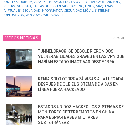
ON:
FEBRUARY 16, 2022
IN:
SEGURIDAD MÓVIL
TAGGED:
ANDROID
,
02-
CIBERSEGURIDAD
,
FALLAS DE SEGURIDAD
,
HACKING
,
LINUX
,
MÁQUINAS
16
VIRTUALES
,
SEGURIDAD INFORMÁTICA
,
SEGURIDAD MÓVIL
,
SISTEMAS
OPERATIVOS
,
WINDOWS
,
WINDOWS 11
VIDEOS NOTICIAS
VIEW ALL
TUNNELCRACK: SE DESCUBRIERON DOS
VULNERABILIDADES GRAVES EN LAS VPN QUE
HABÍAN ESTADO INACTIVAS DESDE 1996
KENIA SOLO OTORGARÁ VISAS A LA LLEGADA
DESPUÉS DE QUE EL SISTEMA DE VISAS EN
LÍNEA FUERA HACKEADO
ESTADOS UNIDOS HACKEO LOS SISTEMAS DE
MONITOREO DE TERREMOTOS EN CHINA
PARA ESPIAR BASES MILITARES
SUBTERRÁNEAS