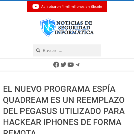
Así robaron 4 mil millones en Bitcoin
Skip
to
content
Search
Secondary
Facebook
Twitter
YouTube
Telegram
Navigation
Menu
EL NUEVO PROGRAMA ESPÍA
QUADREAM ES UN REEMPLAZO
DEL PEGASUS UTILIZADO PARA
HACKEAR IPHONES DE FORMA
REMOTA