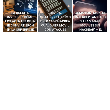
LA BRECHA
OLVIDA
CÓMO LOS HACKERS
INVISIBLE: CÓMO
METASPLOIT: CÓMO
INTERCEPTAN OTPS
LOS AGENTES DE IA
PREDATOR HACKEA
Y LLAMADAS
SE CONVIRTIERON
CUALQUIER MÓVIL
MÓVILES SIN
EN LA SUPERFICIE
CON ATAQUES
‘HACKEAR’ — EL
DE ATAQUE MÁS
PUBLICITARIOS
INCREÍBLE PODER DE
PELIGROSA DE
CERO-CLIC
LOS SIM BOXES”
2025–2026