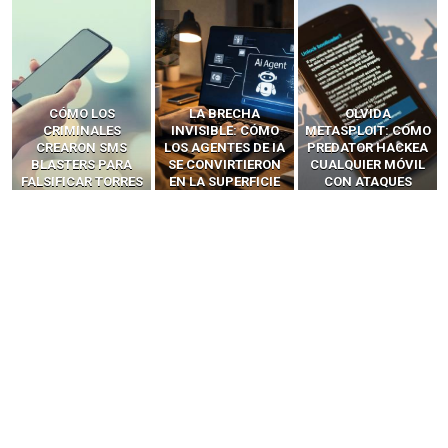
LA BRECHA
OLVIDA
CÓMO LOS HACKERS
INVISIBLE: CÓMO
METASPLOIT: CÓMO
INTERCEPTAN OTPS
LOS AGENTES DE IA
PREDATOR HACKEA
Y LLAMADAS
SE CONVIRTIERON
CUALQUIER MÓVIL
MÓVILES SIN
EN LA SUPERFICIE
CON ATAQUES
‘HACKEAR’ — EL
DE ATAQUE MÁS
PUBLICITARIOS
INCREÍBLE PODER DE
PELIGROSA DE
CERO-CLIC
LOS SIM BOXES”
2025–2026