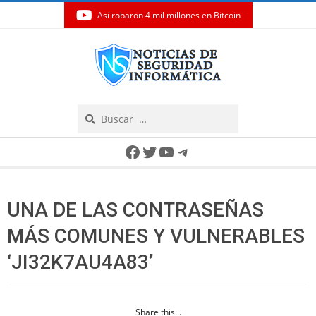
Así robaron 4 mil millones en Bitcoin
Skip
to
content
Search
Secondary
Facebook
Twitter
YouTube
Telegram
Navigation
Menu
UNA DE LAS CONTRASEÑAS
MÁS COMUNES Y VULNERABLES
‘JI32K7AU4A83’
Share this...