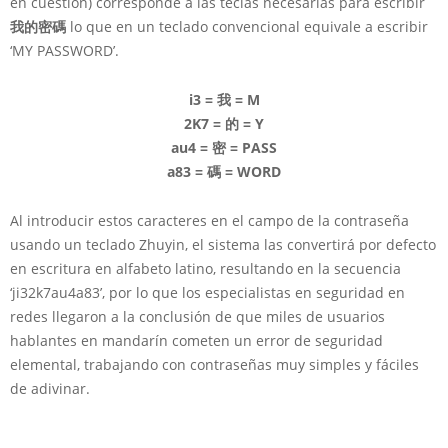
en cuestión) corresponde a las teclas necesarias para escribir
我的密碼
lo que en un teclado convencional equivale a escribir
‘MY PASSWORD’.
i3 = 我 = M
2K7 = 的 = Y
au4 = 密 = PASS
a83 = 碼 = WORD
Al introducir estos caracteres en el campo de la contraseña
usando un teclado Zhuyin, el sistema las convertirá por defecto
en escritura en alfabeto latino, resultando en la secuencia
‘ji32k7au4a83’, por lo que los especialistas en seguridad en
redes llegaron a la conclusión de que miles de usuarios
hablantes en mandarín cometen un error de seguridad
elemental, trabajando con contraseñas muy simples y fáciles
de adivinar.