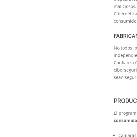
maliciosos.
Cibernética
consumidor
FABRICA
No todos l
independien
Confianza 
ciberseguri
sean seguro
PRODUC
El progra
consumido
Cámaras 