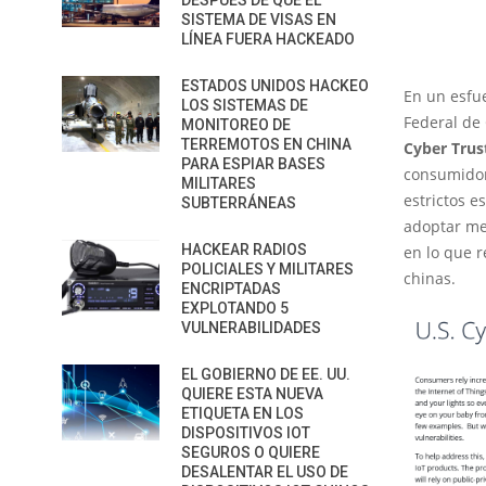
DESPUÉS DE QUE EL
SISTEMA DE VISAS EN
LÍNEA FUERA HACKEADO
ESTADOS UNIDOS HACKEO
En un esfue
LOS SISTEMAS DE
Federal de
MONITOREO DE
TERREMOTOS EN CHINA
Cyber Trus
PARA ESPIAR BASES
consumidore
MILITARES
estrictos e
SUBTERRÁNEAS
adoptar mej
HACKEAR RADIOS
en lo que 
POLICIALES Y MILITARES
chinas.
ENCRIPTADAS
EXPLOTANDO 5
VULNERABILIDADES
EL GOBIERNO DE EE. UU.
QUIERE ESTA NUEVA
ETIQUETA EN LOS
DISPOSITIVOS IOT
SEGUROS O QUIERE
DESALENTAR EL USO DE