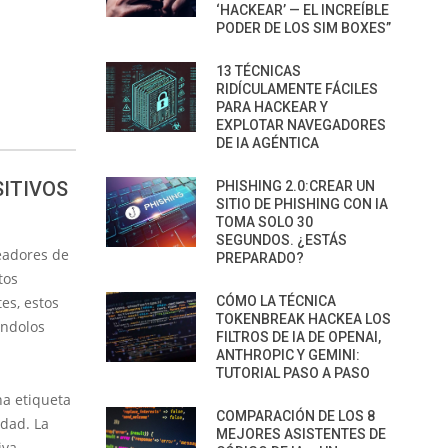
‘HACKEAR’ — EL INCREÍBLE
PODER DE LOS SIM BOXES”
13 TÉCNICAS
RIDÍCULAMENTE FÁCILES
PARA HACKEAR Y
EXPLOTAR NAVEGADORES
DE IA AGÉNTICA
SITIVOS
PHISHING 2.0:CREAR UN
SITIO DE PHISHING CON IA
TOMA SOLO 30
SEGUNDOS. ¿ESTÁS
readores de
PREPARADO?
tos
es, estos
CÓMO LA TÉCNICA
TOKENBREAK HACKEA LOS
éndolos
FILTROS DE IA DE OPENAI,
ANTHROPIC Y GEMINI:
TUTORIAL PASO A PASO
na etiqueta
COMPARACIÓN DE LOS 8
dad. La
MEJORES ASISTENTES DE
iva,