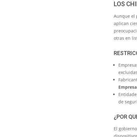
LOS CH
Aunque el
aplican cie
preocupaci
otras en li
RESTRIC
Empresa
excluidas
Fabrican
Empresas
Entidade
de seguri
¿POR QU
El gobiern
dispositivo