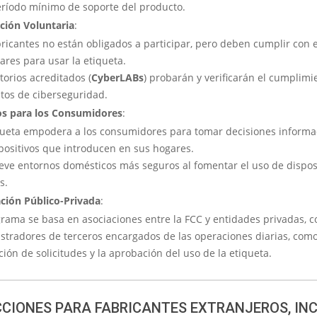
eríodo mínimo de soporte del producto.
ación Voluntaria
:
bricantes no están obligados a participar, pero deben cumplir con e
ares para usar la etiqueta.
torios acreditados (
CyberLABs
) probarán y verificarán el cumplimi
itos de ciberseguridad.
os para los Consumidores
:
queta empodera a los consumidores para tomar decisiones inform
spositivos que introducen en sus hogares.
ve entornos domésticos más seguros al fomentar el uso de dispos
s.
ción Público-Privada
:
grama se basa en asociaciones entre la FCC y entidades privadas, c
stradores de terceros encargados de las operaciones diarias, como
ción de solicitudes y la aprobación del uso de la etiqueta.
CCIONES PARA FABRICANTES EXTRANJEROS, IN