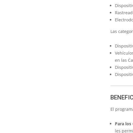
Disposit
Rastread
Electrodo
Las categor
Disposit
Vehículos
en las C
Disposit
Dispositi
BENEFI
El progra
Para los
les perm