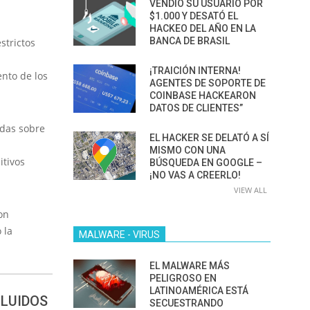
VENDIÓ SU USUARIO POR
$1.000 Y DESATÓ EL
HACKEO DEL AÑO EN LA
BANCA DE BRASIL
strictos
¡TRAICIÓN INTERNA!
ento de los
AGENTES DE SOPORTE DE
COINBASE HACKEARON
DATOS DE CLIENTES”
adas sobre
EL HACKER SE DELATÓ A SÍ
MISMO CON UNA
itivos
BÚSQUEDA EN GOOGLE –
¡NO VAS A CREERLO!
VIEW ALL
on
 la
MALWARE - VIRUS
EL MALWARE MÁS
PELIGROSO EN
LATINOAMÉRICA ESTÁ
CLUIDOS
SECUESTRANDO