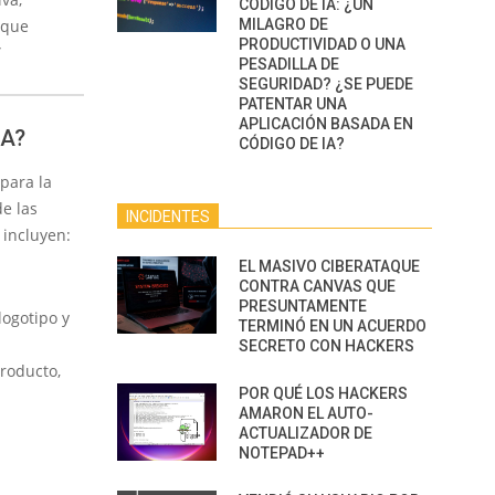
CÓDIGO DE IA: ¿UN
 que
MILAGRO DE
PRODUCTIVIDAD O UNA
”
PESADILLA DE
SEGURIDAD? ¿SE PUEDE
PATENTAR UNA
APLICACIÓN BASADA EN
CA?
CÓDIGO DE IA?
para la
e las
INCIDENTES
 incluyen:
EL MASIVO CIBERATAQUE
CONTRA CANVAS QUE
PRESUNTAMENTE
logotipo y
TERMINÓ EN UN ACUERDO
SECRETO CON HACKERS
producto,
POR QUÉ LOS HACKERS
AMARON EL AUTO-
ACTUALIZADOR DE
NOTEPAD++