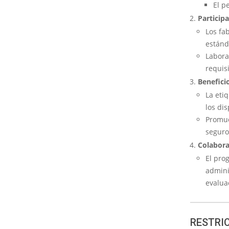
El p
Particip
Los fa
estánd
Labora
requis
Benefici
La eti
los di
Promue
seguro
Colabora
El pro
admini
evalua
RESTRI