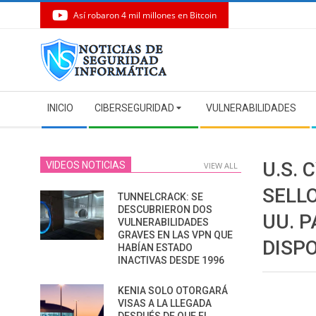
Así robaron 4 mil millones en Bitcoin
Skip
to
content
Secondary
INICIO
CIBERSEGURIDAD
VULNERABILIDADES
Navigation
Menu
U.S. 
VIDEOS NOTICIAS
VIEW ALL
SELLO
TUNNELCRACK: SE
DESCUBRIERON DOS
UU. 
VULNERABILIDADES
GRAVES EN LAS VPN QUE
DISPO
HABÍAN ESTADO
INACTIVAS DESDE 1996
KENIA SOLO OTORGARÁ
VISAS A LA LLEGADA