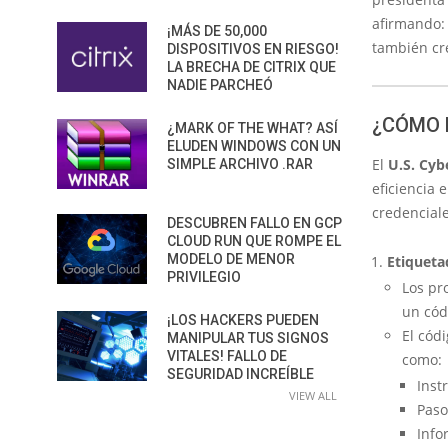
afirmando:
¡MÁS DE 50,000
también cre
DISPOSITIVOS EN RIESGO!
LA BRECHA DE CITRIX QUE
NADIE PARCHEÓ
¿CÓMO 
¿MARK OF THE WHAT? ASÍ
ELUDEN WINDOWS CON UN
El
U.S. Cyb
SIMPLE ARCHIVO .RAR
eficiencia 
credencial
DESCUBREN FALLO EN GCP
CLOUD RUN QUE ROMPE EL
MODELO DE MENOR
Etiqueta
PRIVILEGIO
Los pr
un cód
¡LOS HACKERS PUEDEN
El cód
MANIPULAR TUS SIGNOS
VITALES! FALLO DE
como:
SEGURIDAD INCREÍBLE
Inst
VIEW ALL
Paso
Info