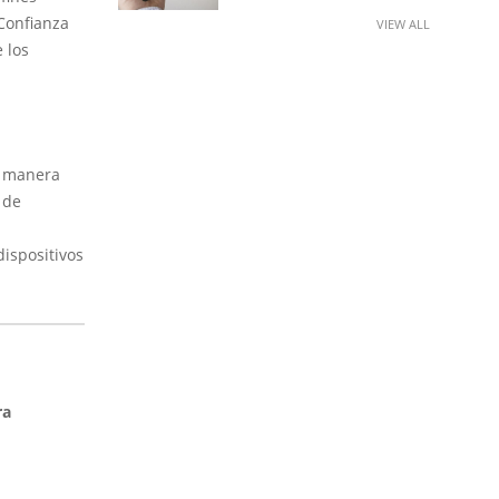
 Confianza
VIEW ALL
 los
e manera
 de
ispositivos
ra