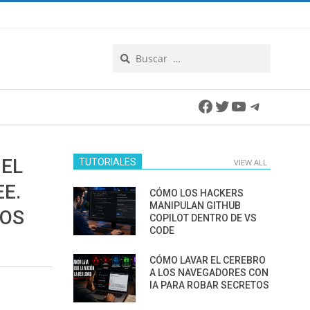
Search
Facebook
Twitter
YouTube
Telegra
 EL
TUTORIALES
VIEW ALL
EE.
CÓMO LOS HACKERS
MANIPULAN GITHUB
LOS
COPILOT DENTRO DE VS
CODE
CÓMO LAVAR EL CEREBRO
A LOS NAVEGADORES CON
IA PARA ROBAR SECRETOS