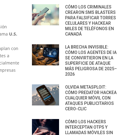
CÓMO LOS CRIMINALES
CREARON SMS BLASTERS
PARA FALSIFICAR TORRES
CELULARES Y HACKEAR
sión
MILES DE TELÉFONOS EN
grama
U.S.
CANADÁ
LA BRECHA INVISIBLE:
umplan con
CÓMO LOS AGENTES DE IA
tes a
SE CONVIRTIERON EN LA
ecialmente
SUPERFICIE DE ATAQUE
MÁS PELIGROSA DE 2025–
empresas
2026
OLVIDA METASPLOIT:
CÓMO PREDATOR HACKEA
CUALQUIER MÓVIL CON
ATAQUES PUBLICITARIOS
CERO-CLIC
CÓMO LOS HACKERS
INTERCEPTAN OTPS Y
LLAMADAS MÓVILES SIN