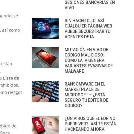
SESIONES BANCARIAS EN
VIVO
mundo, se
SIN HACER CLIC: ASÍ
CUALQUIER PÁGINA WEB
, así como
PUEDE SECUESTRAR TU
AGENTES DE IA
MUTACIÓN EN VIVO DE
CÓDIGO MALICIOSO:
CÓMO LA IA GENERA
 están
VARIANTES EVASIVAS DE
.
MALWARE
la
Lista de
RANSOMWARE EN EL
ohibidos.
MARKETPLACE DE
como riesgos
MICROSOFT – ¿ESTÁ
SEGURO TU EDITOR DE
CÓDIGO?
¿UN VIRUS QUE EL EDR NO
PUEDE VER? ¡ASÍ TE ESTÁN
ebido de
HACKEANDO AHORA!
fines