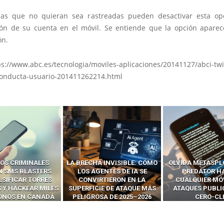
nas que no quieran sea rastreadas pueden desactivar esta op
ión de su cuenta en el móvil. Se entiende que la opción apare
ón.
ps://www.abc.es/tecnologia/moviles-aplicaciones/20141127/abci-twi
conducta-usuario-201411262214.html
 INVISIBLE: CÓMO
OLVIDA METASPLOIT: CÓMO
CÓMO LOS HA
ENTES DE IA SE
PREDATOR HACKEA
INTERCEPTAN 
RTIERON EN LA
CUALQUIER MÓVIL CON
LLAMADAS MÓVI
IE DE ATAQUE MÁS
ATAQUES PUBLICITARIOS
‘HACKEAR’ — EL 
SA DE 2025–2026
CERO-CLIC
PODER DE LOS S