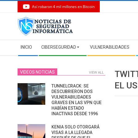
Así robaron 4 mil millones en Bitcoin
Skip
to
content
Secondary
INICIO
CIBERSEGURIDAD
VULNERABILIDADES
Navigation
Menu
TWIT
VIDEOS NOTICIAS
VIEW ALL
EL U
TUNNELCRACK: SE
DESCUBRIERON DOS
VULNERABILIDADES
GRAVES EN LAS VPN QUE
HABÍAN ESTADO
INACTIVAS DESDE 1996
KENIA SOLO OTORGARÁ
VISAS A LA LLEGADA