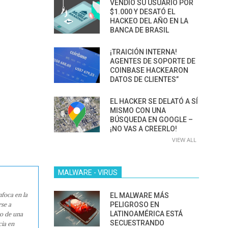
VENDIÓ SU USUARIO POR
$1.000 Y DESATÓ EL
HACKEO DEL AÑO EN LA
BANCA DE BRASIL
¡TRAICIÓN INTERNA!
AGENTES DE SOPORTE DE
COINBASE HACKEARON
DATOS DE CLIENTES”
EL HACKER SE DELATÓ A SÍ
MISMO CON UNA
BÚSQUEDA EN GOOGLE –
¡NO VAS A CREERLO!
VIEW ALL
MALWARE - VIRUS
nfoca en la
EL MALWARE MÁS
rse a
PELIGROSO EN
LATINOAMÉRICA ESTÁ
ro de una
SECUESTRANDO
cia en