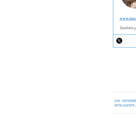
www.inst
También p
2014-
ON:
NOVEMBE
11-
INTELIGENTE
28