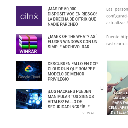
Las perso
¡MÁS DE 50,000
DISPOSITIVOS EN RIESGO!
configurac
LA BRECHA DE CITRIX QUE
actualizaci
NADIE PARCHEÓ
Fuente:htt
¿MARK OF THE WHAT? ASÍ
ELUDEN WINDOWS CON UN
rastreara-
SIMPLE ARCHIVO .RAR
DESCUBREN FALLO EN GCP
CLOUD RUN QUE ROMPE EL
MODELO DE MENOR
PRIVILEGIO
¡LOS HACKERS PUEDEN
ÓMO LAVAR EL CEREBRO A
CÓMO LOS CRIMINALES
LA BRECHA
MANIPULAR TUS SIGNOS
OS NAVEGADORES CON IA
CREARON SMS BLASTERS
LOS AG
VITALES! FALLO DE
PARA ROBAR SECRETOS
PARA FALSIFICAR TORRES
CONVI
SEGURIDAD INCREÍBLE
CELULARES Y HACKEAR MILES
SUPERFIC
DE TELÉFONOS EN CANADÁ
PELIGRO
VIEW ALL