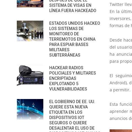
DESPUÉS DE QUE EL
Twitter ll
SISTEMA DE VISAS EN
LÍNEA FUERA HACKEADO
En la últim
inversores
ESTADOS UNIDOS HACKEO
formas de 
LOS SISTEMAS DE
MONITOREO DE
TERREMOTOS EN CHINA
Desde hace
PARA ESPIAR BASES
del usuari
MILITARES
ha anuncia
SUBTERRÁNEAS
para propo
HACKEAR RADIOS
POLICIALES Y MILITARES
El seguimi
ENCRIPTADAS
Android), 
EXPLOTANDO 5
VULNERABILIDADES
a permitir.
EL GOBIERNO DE EE. UU.
Esta funci
QUIERE ESTA NUEVA
aprender m
ETIQUETA EN LOS
DISPOSITIVOS IOT
anuncios d
SEGUROS O QUIERE
DESALENTAR EL USO DE