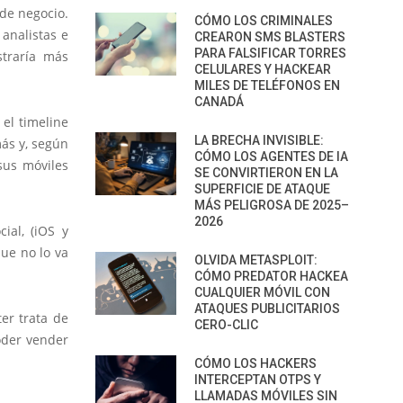
de negocio.
CÓMO LOS CRIMINALES
 analistas e
CREARON SMS BLASTERS
PARA FALSIFICAR TORRES
straría más
CELULARES Y HACKEAR
MILES DE TELÉFONOS EN
CANADÁ
el timeline
LA BRECHA INVISIBLE:
ás y, según
CÓMO LOS AGENTES DE IA
sus móviles
SE CONVIRTIERON EN LA
SUPERFICIE DE ATAQUE
MÁS PELIGROSA DE 2025–
2026
ial, (iOS y
ue no lo va
OLVIDA METASPLOIT:
CÓMO PREDATOR HACKEA
CUALQUIER MÓVIL CON
ATAQUES PUBLICITARIOS
er trata de
CERO-CLIC
oder vender
CÓMO LOS HACKERS
INTERCEPTAN OTPS Y
LLAMADAS MÓVILES SIN