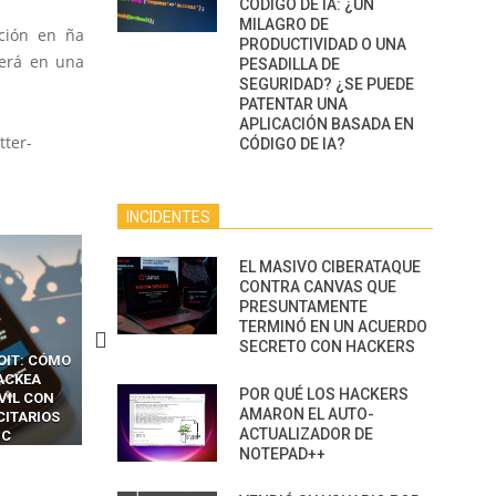
CÓDIGO DE IA: ¿UN
MILAGRO DE
ción en ña
PRODUCTIVIDAD O UNA
cerá en una
PESADILLA DE
SEGURIDAD? ¿SE PUEDE
PATENTAR UNA
APLICACIÓN BASADA EN
tter-
CÓDIGO DE IA?
INCIDENTES
EL MASIVO CIBERATAQUE
CONTRA CANVAS QUE
PRESUNTAMENTE
TERMINÓ EN UN ACUERDO
SECRETO CON HACKERS
CKERS
13 TÉCNICAS
CÓMO LOS HACKERS
OTPS Y
RIDÍCULAMENTE FÁCILES
MANIPULAN GITHUB
POR QUÉ LOS HACKERS
LES SIN
PARA HACKEAR Y EXPLOTAR
COPILOT DENTRO DE VS C
AMARON EL AUTO-
INCREÍBLE
NAVEGADORES DE IA
ACTUALIZADOR DE
IM BOXES”
AGÉNTICA
NOTEPAD++