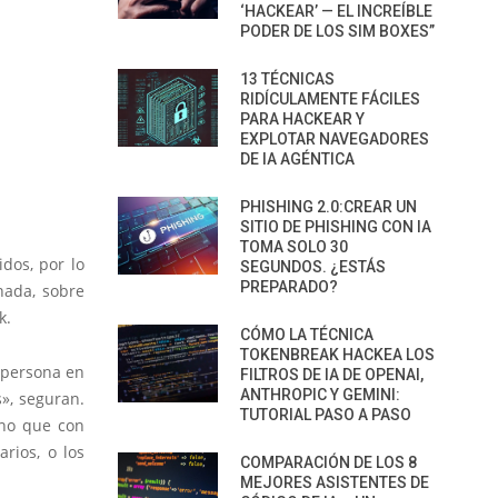
‘HACKEAR’ — EL INCREÍBLE
PODER DE LOS SIM BOXES”
13 TÉCNICAS
RIDÍCULAMENTE FÁCILES
PARA HACKEAR Y
EXPLOTAR NAVEGADORES
DE IA AGÉNTICA
PHISHING 2.0:CREAR UN
SITIO DE PHISHING CON IA
TOMA SOLO 30
dos, por lo
SEGUNDOS. ¿ESTÁS
PREPARADO?
nada, sobre
k.
CÓMO LA TÉCNICA
TOKENBREAK HACKEA LOS
a persona en
FILTROS DE IA DE OPENAI,
ANTHROPIC Y GEMINI:
s», seguran.
TUTORIAL PASO A PASO
ino que con
rios, o los
COMPARACIÓN DE LOS 8
MEJORES ASISTENTES DE