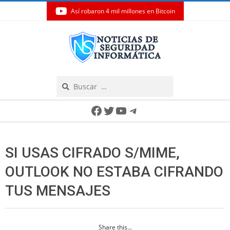
Así robaron 4 mil millones en Bitcoin
Skip
to
content
Search
Secondary
Facebook
Twitter
YouTube
Telegram
Navigation
Menu
SI USAS CIFRADO S/MIME,
OUTLOOK NO ESTABA CIFRANDO
TUS MENSAJES
Share this...