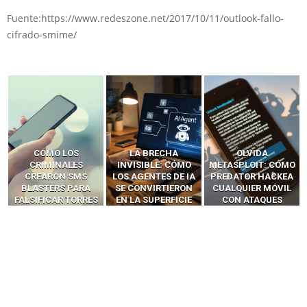
Fuente:https://www.redeszone.net/2017/10/11/outlook-fallo-
cifrado-smime/
LA BRECHA
OLVIDA
CÓMO LOS HACKERS
INVISIBLE: CÓMO
METASPLOIT: CÓMO
INTERCEPTAN OTPS
LOS AGENTES DE IA
PREDATOR HACKEA
Y LLAMADAS
SE CONVIRTIERON
CUALQUIER MÓVIL
MÓVILES SIN
EN LA SUPERFICIE
CON ATAQUES
‘HACKEAR’ — EL
DE ATAQUE MÁS
PUBLICITARIOS
INCREÍBLE PODER DE
PELIGROSA DE
CERO-CLIC
LOS SIM BOXES”
2025–2026