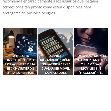
recomienda encarecidamente a los usuarios que instalen
correcciones tan pronto como estén disponibles para
protegerse de posibles peligros.
LA BRECHA
OLVIDA
CÓMO LOS HACKERS
INVISIBLE: CÓMO
METASPLOIT: CÓMO
INTERCEPTAN OTPS
LOS AGENTES DE IA
PREDATOR HACKEA
Y LLAMADAS
SE CONVIRTIERON
CUALQUIER MÓVIL
MÓVILES SIN
EN LA SUPERFICIE
CON ATAQUES
‘HACKEAR’ — EL
DE ATAQUE MÁS
PUBLICITARIOS
INCREÍBLE PODER DE
PELIGROSA DE
CERO-CLIC
LOS SIM BOXES”
2025–2026