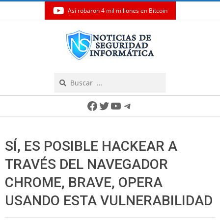
Así robaron 4 mil millones en Bitcoin
Skip
to
content
Search
Secondary
Facebook
Twitter
YouTube
Telegram
Navigation
Menu
SÍ, ES POSIBLE HACKEAR A
TRAVÉS DEL NAVEGADOR
CHROME, BRAVE, OPERA
USANDO ESTA VULNERABILIDAD