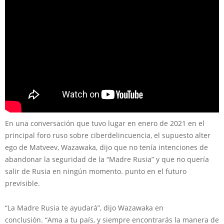
En una conversación que tuvo lugar en enero de 2021 en el
principal foro ruso sobre ciberdelincuencia, el supuesto alter
ego de Matveev, Wazawaka, dijo que no tenía intenciones de
abandonar la seguridad de la “Madre Rusia” y que no quería
salir de Rusia en ningún momento. punto en el futuro
previsible.
“La Madre Rusia te ayudará”, dijo Wazawaka en
conclusión. “Ama a tu país, y siempre encontrarás la manera de