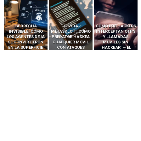
LA BRECHA
OLVIDA
CÓMO LOS HACKERS
INVISIBLE: CÓMO
METASPLOIT: CÓMO
INTERCEPTAN OTPS
LOS AGENTES DE IA
PREDATOR HACKEA
Y LLAMADAS
SE CONVIRTIERON
CUALQUIER MÓVIL
MÓVILES SIN
EN LA SUPERFICIE
CON ATAQUES
‘HACKEAR’ — EL
DE ATAQUE MÁS
PUBLICITARIOS
INCREÍBLE PODER DE
PELIGROSA DE
CERO-CLIC
LOS SIM BOXES”
2025–2026