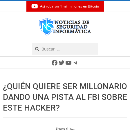
Así robaron 4 mil millones en Bitcoin
Skip
to
content
Search
Secondary
Facebook
Twitter
YouTube
Telegram
Navigation
Menu
¿QUIÉN QUIERE SER MILLONARIO
DANDO UNA PISTA AL FBI SOBRE
ESTE HACKER?
Share this...