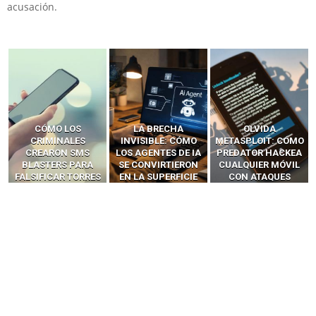
acusación.
LA BRECHA
OLVIDA
CÓMO LOS HACKERS
INVISIBLE: CÓMO
METASPLOIT: CÓMO
INTERCEPTAN OTPS
LOS AGENTES DE IA
PREDATOR HACKEA
Y LLAMADAS
SE CONVIRTIERON
CUALQUIER MÓVIL
MÓVILES SIN
EN LA SUPERFICIE
CON ATAQUES
‘HACKEAR’ — EL
DE ATAQUE MÁS
PUBLICITARIOS
INCREÍBLE PODER DE
PELIGROSA DE
CERO-CLIC
LOS SIM BOXES”
2025–2026