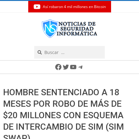
Así robaron 4 mil millones en Bitcoin
Skip
to
content
Search
Secondary
Facebook
Twitter
YouTube
Telegram
Navigation
Menu
HOMBRE SENTENCIADO A 18
MESES POR ROBO DE MÁS DE
$20 MILLONES CON ESQUEMA
DE INTERCAMBIO DE SIM (SIM
SWAP)