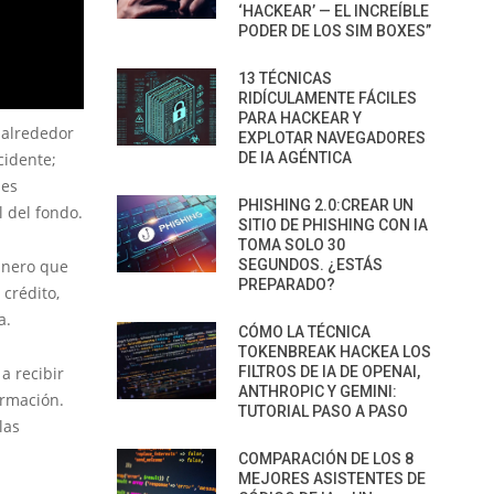
‘HACKEAR’ — EL INCREÍBLE
PODER DE LOS SIM BOXES”
13 TÉCNICAS
RIDÍCULAMENTE FÁCILES
PARA HACKEAR Y
 alrededor
EXPLOTAR NAVEGADORES
cidente;
DE IA AGÉNTICA
des
PHISHING 2.0:CREAR UN
 del fondo.
SITIO DE PHISHING CON IA
TOMA SOLO 30
dinero que
SEGUNDOS. ¿ESTÁS
PREPARADO?
 crédito,
ñía.
CÓMO LA TÉCNICA
TOKENBREAK HACKEA LOS
a recibir
FILTROS DE IA DE OPENAI,
ANTHROPIC Y GEMINI:
ormación.
TUTORIAL PASO A PASO
las
COMPARACIÓN DE LOS 8
MEJORES ASISTENTES DE