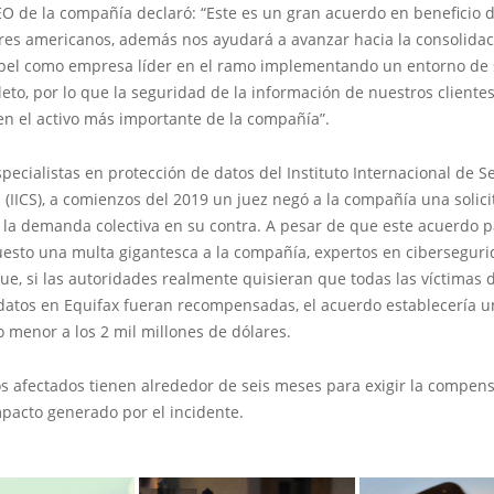
EO de la compañía declaró: “Este es un gran acuerdo en beneficio d
es americanos, además nos ayudará a avanzar hacia la consolidac
pel como empresa líder en el ramo implementando un entorno de
eto, por lo que la seguridad de la información de nuestros clientes
en el activo más importante de la compañía”.
pecialistas en protección de datos del Instituto Internacional de 
 (IICS), a comienzos del 2019 un juez negó a la compañía una solic
 la demanda colectiva en su contra. A pesar de que este acuerdo 
esto una multa gigantesca a la compañía, expertos en cibersegur
e, si las autoridades realmente quisieran que todas las víctimas d
datos en Equifax fueran recompensadas, el acuerdo establecería u
 menor a los 2 mil millones de dólares.
os afectados tienen alrededor de seis meses para exigir la compen
pacto generado por el incidente.