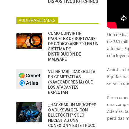
DISPOSITIVOS IOT CHINOS
VULNERABILIDADES
CÓMO CONVIRTIR
Uno de los
PAQUETES DE SOFTWARE
de 380 mill
DE CÓDIGO ABIERTO EN UN
además, Eq
SISTEMA DE
DISTRIBUCIÓN DE
concluyen 
MALWARE
Acorde a lo
VULNERABILIDAD OCULTA
Equifax ha 
EN COMET/ATLAS
(NAVEGADORES IA) QUE
servicio qu
LOS ATACANTES
EXPLOTAN
Para comenz
una compen
¿HACKEAR UN MERCEDES
O VOLKSWAGEN CON
Además, ta
BLUETOOTH? SOLO
pérdidas mo
NECESITAS UNA
CONEXIÓN Y ESTE TRUCO