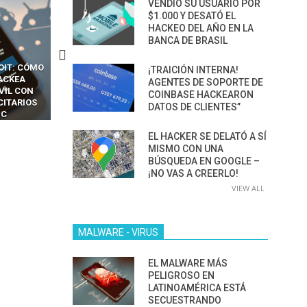
VENDIÓ SU USUARIO POR
$1.000 Y DESATÓ EL
HACKEO DEL AÑO EN LA
BANCA DE BRASIL
CKERS
13 TÉCNICAS
CÓMO LOS HACKERS
¡TRAICIÓN INTERNA!
OTPS Y
RIDÍCULAMENTE FÁCILES
MANIPULAN GITHUB
AGENTES DE SOPORTE DE
LES SIN
PARA HACKEAR Y EXPLOTAR
COPILOT DENTRO DE VS C
COINBASE HACKEARON
INCREÍBLE
NAVEGADORES DE IA
DATOS DE CLIENTES”
IM BOXES”
AGÉNTICA
EL HACKER SE DELATÓ A SÍ
MISMO CON UNA
BÚSQUEDA EN GOOGLE –
¡NO VAS A CREERLO!
VIEW ALL
MALWARE - VIRUS
EL MALWARE MÁS
PELIGROSO EN
LATINOAMÉRICA ESTÁ
SECUESTRANDO