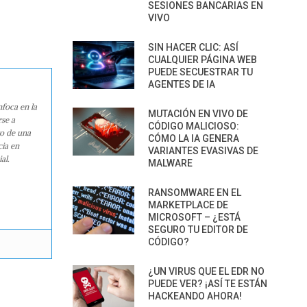
SESIONES BANCARIAS EN
VIVO
SIN HACER CLIC: ASÍ
CUALQUIER PÁGINA WEB
PUEDE SECUESTRAR TU
AGENTES DE IA
nfoca en la
MUTACIÓN EN VIVO DE
rse a
CÓDIGO MALICIOSO:
ro de una
CÓMO LA IA GENERA
cia en
VARIANTES EVASIVAS DE
al.
MALWARE
RANSOMWARE EN EL
MARKETPLACE DE
MICROSOFT – ¿ESTÁ
SEGURO TU EDITOR DE
CÓDIGO?
¿UN VIRUS QUE EL EDR NO
PUEDE VER? ¡ASÍ TE ESTÁN
HACKEANDO AHORA!