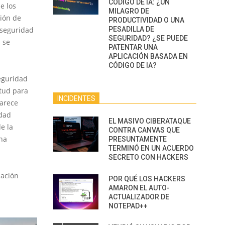
CÓDIGO DE IA: ¿UN
e los
MILAGRO DE
ión de
PRODUCTIVIDAD O UNA
 seguridad
PESADILLA DE
SEGURIDAD? ¿SE PUEDE
 se
PATENTAR UNA
APLICACIÓN BASADA EN
CÓDIGO DE IA?
Seguridad
itud para
INCIDENTES
parece
idad
EL MASIVO CIBERATAQUE
e la
CONTRA CANVAS QUE
na
PRESUNTAMENTE
TERMINÓ EN UN ACUERDO
SECRETO CON HACKERS
sación
POR QUÉ LOS HACKERS
AMARON EL AUTO-
ACTUALIZADOR DE
NOTEPAD++