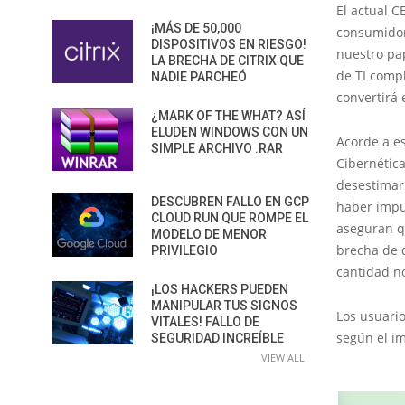
El actual C
¡MÁS DE 50,000
consumidor
DISPOSITIVOS EN RIESGO!
nuestro pa
LA BRECHA DE CITRIX QUE
de TI compl
NADIE PARCHEÓ
convertirá 
¿MARK OF THE WHAT? ASÍ
ELUDEN WINDOWS CON UN
Acorde a es
SIMPLE ARCHIVO .RAR
Cibernética
desestimar
DESCUBREN FALLO EN GCP
haber impu
CLOUD RUN QUE ROMPE EL
aseguran qu
MODELO DE MENOR
brecha de 
PRIVILEGIO
cantidad no
¡LOS HACKERS PUEDEN
MANIPULAR TUS SIGNOS
Los usuari
VITALES! FALLO DE
según el im
SEGURIDAD INCREÍBLE
VIEW ALL