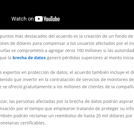
 puntos más destacados del acuerdo es la creación de un fondo de
ones de dólares para compensar a los usuarios afectados por el in
uifax se comprometió a agregar otros 100 millones si las autorida
que la
brecha de datos
generó pérdidas superiores al monto inicial
s expertos en protección de datos, el acuerdo también incluye el 
tenido que invertir en la contratación de servicios de monitoreo de
e se ofreció gratuitamente a los millones de clientes de la compa
ar, las personas afectadas por la brecha de datos podrán aspirar 
sación por el tiempo que emplearon tratando de proteger su inf
mbién podrán reclamar un reembolso de hasta 20 mil dólares por 
netarias certificables.