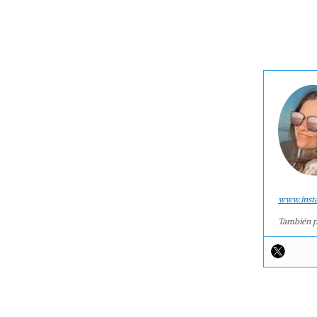
www.inst
También p