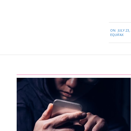
2019-
ON:
JULY 23,
07-
EQUIFAX
23