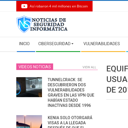
Así robaron 4 mil millones en Bitcoin
Skip
to
content
Secondary
INICIO
CIBERSEGURIDAD
VULNERABILIDADES
Navigation
Menu
EQUI
VIDEOS NOTICIAS
VIEW ALL
USUA
TUNNELCRACK: SE
DESCUBRIERON DOS
DE 20
VULNERABILIDADES
GRAVES EN LAS VPN QUE
HABÍAN ESTADO
INACTIVAS DESDE 1996
KENIA SOLO OTORGARÁ
VISAS A LA LLEGADA