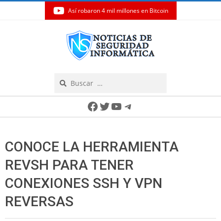
Así robaron 4 mil millones en Bitcoin
Skip
to
content
Search
Secondary
Facebook
Twitter
YouTube
Telegram
Navigation
Menu
CONOCE LA HERRAMIENTA
REVSH PARA TENER
CONEXIONES SSH Y VPN
REVERSAS