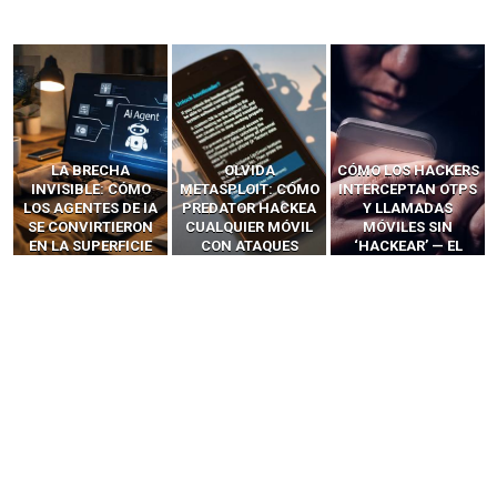
LA BRECHA
OLVIDA
CÓMO LOS HACKERS
INVISIBLE: CÓMO
METASPLOIT: CÓMO
INTERCEPTAN OTPS
LOS AGENTES DE IA
PREDATOR HACKEA
Y LLAMADAS
SE CONVIRTIERON
CUALQUIER MÓVIL
MÓVILES SIN
EN LA SUPERFICIE
CON ATAQUES
‘HACKEAR’ — EL
DE ATAQUE MÁS
PUBLICITARIOS
INCREÍBLE PODER DE
PELIGROSA DE
CERO-CLIC
LOS SIM BOXES”
2025–2026