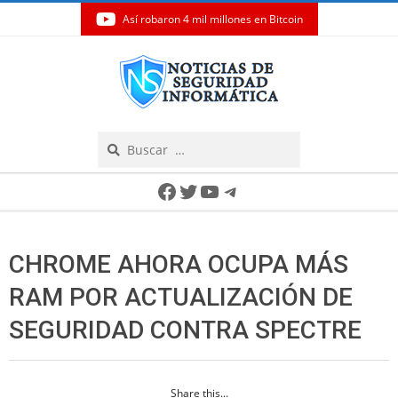
Así robaron 4 mil millones en Bitcoin
Skip
to
content
Search
Secondary
Facebook
Twitter
YouTube
Telegram
Navigation
Menu
CHROME AHORA OCUPA MÁS
RAM POR ACTUALIZACIÓN DE
SEGURIDAD CONTRA SPECTRE
Share this...