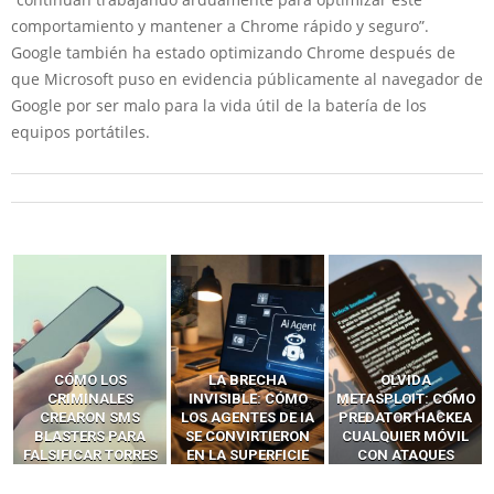
comportamiento y mantener a Chrome rápido y seguro”.
Google también ha estado optimizando Chrome después de
que Microsoft puso en evidencia públicamente al navegador de
Google por ser malo para la vida útil de la batería de los
equipos portátiles.
LA BRECHA
OLVIDA
CÓMO LOS HACKERS
INVISIBLE: CÓMO
METASPLOIT: CÓMO
INTERCEPTAN OTPS
LOS AGENTES DE IA
PREDATOR HACKEA
Y LLAMADAS
SE CONVIRTIERON
CUALQUIER MÓVIL
MÓVILES SIN
EN LA SUPERFICIE
CON ATAQUES
‘HACKEAR’ — EL
DE ATAQUE MÁS
PUBLICITARIOS
INCREÍBLE PODER DE
PELIGROSA DE
CERO-CLIC
LOS SIM BOXES”