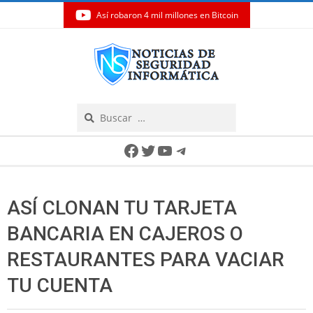
Así robaron 4 mil millones en Bitcoin
Skip
to
content
Search
Secondary
Facebook
Twitter
YouTube
Telegram
Navigation
Menu
ASÍ CLONAN TU TARJETA
BANCARIA EN CAJEROS O
RESTAURANTES PARA VACIAR
TU CUENTA