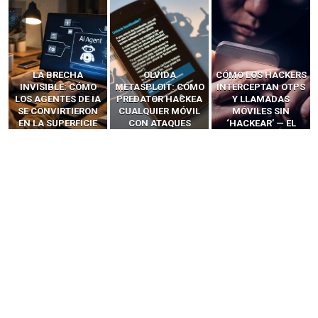
LA BRECHA
OLVIDA
CÓMO LOS HACKERS
INVISIBLE: CÓMO
METASPLOIT: CÓMO
INTERCEPTAN OTPS
LOS AGENTES DE IA
PREDATOR HACKEA
Y LLAMADAS
SE CONVIRTIERON
CUALQUIER MÓVIL
MÓVILES SIN
EN LA SUPERFICIE
CON ATAQUES
‘HACKEAR’ — EL
DE ATAQUE MÁS
PUBLICITARIOS
INCREÍBLE PODER DE
PELIGROSA DE
CERO-CLIC
LOS SIM BOXES”
2025–2026