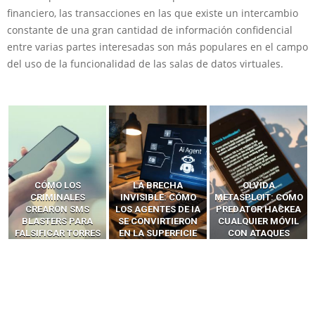
financiero, las transacciones en las que existe un intercambio
constante de una gran cantidad de información confidencial
entre varias partes interesadas son más populares en el campo
del uso de la funcionalidad de las salas de datos virtuales.
LA BRECHA
OLVIDA
CÓMO LOS HACKERS
INVISIBLE: CÓMO
METASPLOIT: CÓMO
INTERCEPTAN OTPS
LOS AGENTES DE IA
PREDATOR HACKEA
Y LLAMADAS
SE CONVIRTIERON
CUALQUIER MÓVIL
MÓVILES SIN
EN LA SUPERFICIE
CON ATAQUES
‘HACKEAR’ — EL
DE ATAQUE MÁS
PUBLICITARIOS
INCREÍBLE PODER DE
PELIGROSA DE
CERO-CLIC
LOS SIM BOXES”
2025–2026