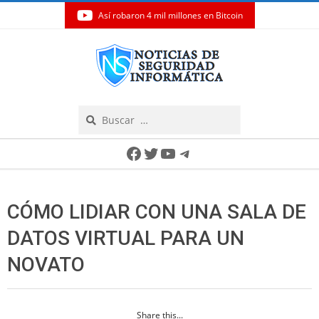
Así robaron 4 mil millones en Bitcoin
Skip
to
content
Search
Secondary
Facebook
Twitter
YouTube
Telegram
Navigation
Menu
CÓMO LIDIAR CON UNA SALA DE
DATOS VIRTUAL PARA UN
NOVATO
Share this...