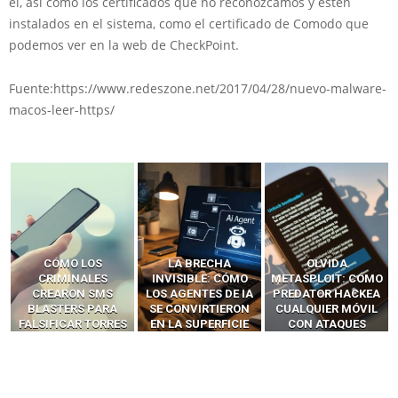
él, así como los certificados que no reconozcamos y estén
instalados en el sistema, como el certificado de Comodo que
podemos ver en la web de CheckPoint.
Fuente:https://www.redeszone.net/2017/04/28/nuevo-malware-
macos-leer-https/
LA BRECHA
OLVIDA
CÓMO LOS HACKERS
INVISIBLE: CÓMO
METASPLOIT: CÓMO
INTERCEPTAN OTPS
LOS AGENTES DE IA
PREDATOR HACKEA
Y LLAMADAS
SE CONVIRTIERON
CUALQUIER MÓVIL
MÓVILES SIN
EN LA SUPERFICIE
CON ATAQUES
‘HACKEAR’ — EL
DE ATAQUE MÁS
PUBLICITARIOS
INCREÍBLE PODER DE
PELIGROSA DE
CERO-CLIC
LOS SIM BOXES”
2025–2026