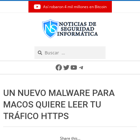
Así robaron 4 mil millones en Bitcoin
Skip
to
content
Search
Secondary
Facebook
Twitter
YouTube
Telegram
Navigation
Menu
UN NUEVO MALWARE PARA
MACOS QUIERE LEER TU
TRÁFICO HTTPS
Share this...