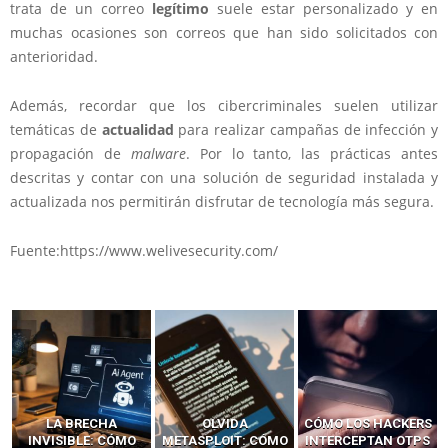
trata de un correo
legítimo
suele estar personalizado y en
muchas ocasiones son correos que han sido solicitados con
anterioridad.
Además, recordar que los cibercriminales suelen utilizar
temáticas de
actualidad
para realizar campañas de infección y
propagación de
malware
. Por lo tanto, las prácticas antes
descritas y contar con una solución de seguridad instalada y
actualizada nos permitirán disfrutar de tecnología más segura.
Fuente:https://www.welivesecurity.com/
LA BRECHA
OLVIDA
CÓMO LOS HACKERS
INVISIBLE: CÓMO
METASPLOIT: CÓMO
INTERCEPTAN OTPS