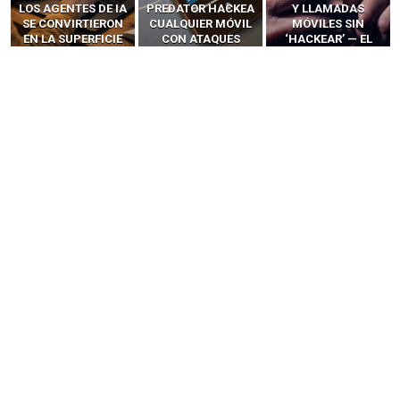
LOS AGENTES DE IA
PREDATOR HACKEA
Y LLAMADAS
SE CONVIRTIERON
CUALQUIER MÓVIL
MÓVILES SIN
EN LA SUPERFICIE
CON ATAQUES
‘HACKEAR’ — EL
DE ATAQUE MÁS
PUBLICITARIOS
INCREÍBLE PODER DE
PELIGROSA DE
CERO-CLIC
LOS SIM BOXES”
2025–2026