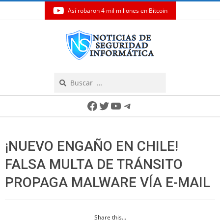
Así robaron 4 mil millones en Bitcoin
Skip
to
content
Search
Secondary
Facebook
Twitter
YouTube
Telegram
Navigation
Menu
¡NUEVO ENGAÑO EN CHILE!
FALSA MULTA DE TRÁNSITO
PROPAGA MALWARE VÍA E-MAIL
Share this...