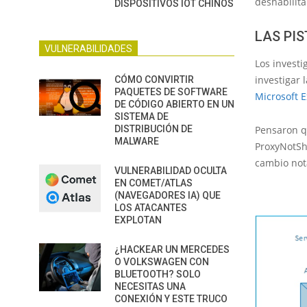
deshabilit
DISPOSITIVOS IOT CHINOS
LAS PI
VULNERABILIDADES
Los investi
investigar
CÓMO CONVIRTIR
PAQUETES DE SOFTWARE
Microsoft 
DE CÓDIGO ABIERTO EN UN
SISTEMA DE
DISTRIBUCIÓN DE
Pensaron q
MALWARE
ProxyNotSh
cambio nota
VULNERABILIDAD OCULTA
EN COMET/ATLAS
(NAVEGADORES IA) QUE
LOS ATACANTES
EXPLOTAN
¿HACKEAR UN MERCEDES
O VOLKSWAGEN CON
BLUETOOTH? SOLO
NECESITAS UNA
CONEXIÓN Y ESTE TRUCO