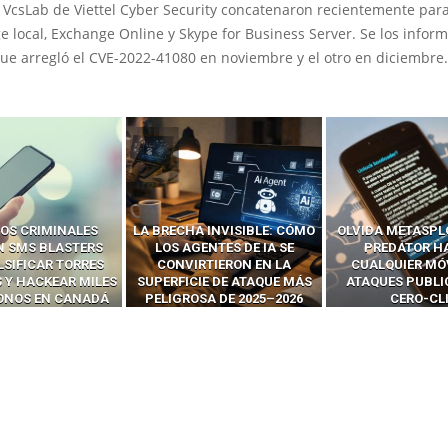
VcsLab de Viettel Cyber ​​Security concatenaron recientemente par
 local, Exchange Online y Skype for Business Server. Se los infor
ue arregló el CVE-2022-41080 en noviembre y el otro en diciembre.
 INVISIBLE: CÓMO
OLVIDA METASPLOIT: CÓMO
CÓMO LOS HA
ENTES DE IA SE
PREDATOR HACKEA
INTERCEPTAN 
RTIERON EN LA
CUALQUIER MÓVIL CON
LLAMADAS MÓVI
IE DE ATAQUE MÁS
ATAQUES PUBLICITARIOS
‘HACKEAR’ — EL 
SA DE 2025–2026
CERO-CLIC
PODER DE LOS S