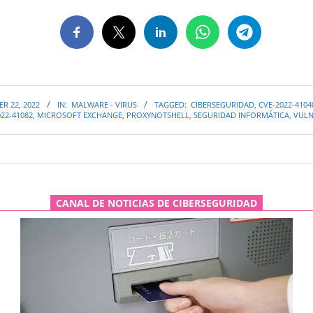
R 22, 2022
IN:
MALWARE - VIRUS
TAGGED:
CIBERSEGURIDAD
,
CVE-2022-4104
022-41082
,
MICROSOFT EXCHANGE
,
PROXYNOTSHELL
,
SEGURIDAD INFORMÁTICA
,
VULN
CANAL DE NOTICIAS DE CIBERSEGURIDAD