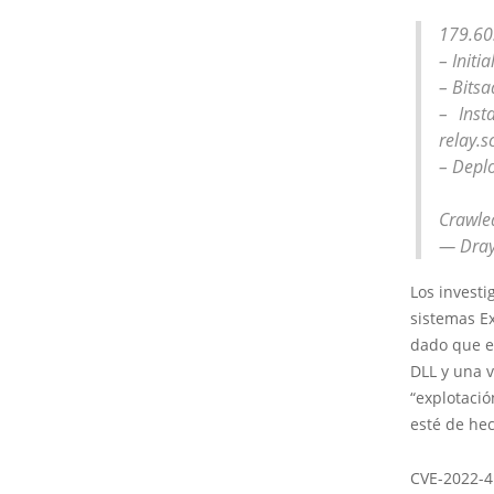
179.60
– Initi
– Bits
– Inst
relay.
– Depl
Crawle
— Dray
Los invest
sistemas E
dado que e
DLL y una 
“explotaci
esté de he
CVE-2022-41