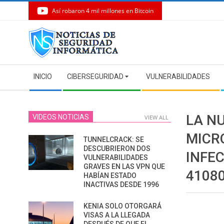
Así robaron 4 mil millones en Bitcoin
Skip
to
content
Secondary
INICIO
CIBERSEGURIDAD
VULNERABILIDADES
Navigation
Menu
LA N
VIDEOS NOTICIAS
VIEW ALL
MICR
TUNNELCRACK: SE
DESCUBRIERON DOS
INFE
VULNERABILIDADES
GRAVES EN LAS VPN QUE
4108
HABÍAN ESTADO
INACTIVAS DESDE 1996
KENIA SOLO OTORGARÁ
VISAS A LA LLEGADA