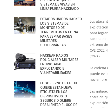
DESPUÉS DE QUE EL
SISTEMA DE VISAS EN
LÍNEA FUERA HACKEADO
ESTADOS UNIDOS HACKEO
Los atacan
LOS SISTEMAS DE
explotació
MONITOREO DE
TERREMOTOS EN CHINA
para lograr
PARA ESPIAR BASES
cadena de 
MILITARES
extremo de
SUBTERRÁNEAS
CVE-2022-
HACKEAR RADIOS
(OWA).
POLICIALES Y MILITARES
ENCRIPTADAS
La cadena 
EXPLOTANDO 5
VULNERABILIDADES
puede evit
noviembre 
EL GOBIERNO DE EE. UU.
QUIERE ESTA NUEVA
Las mitiga
ETIQUETA EN LOS
DISPOSITIVOS IOT
antes de qu
SEGUROS O QUIERE
explotació
DESALENTAR EL USO DE