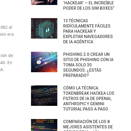
‘HACKEAR’ — EL INCREÍBLE
PODER DE LOS SIM BOXES”
13 TÉCNICAS
RIDÍCULAMENTE FÁCILES
1082 al
PARA HACKEAR Y
mún era
EXPLOTAR NAVEGADORES
DE IA AGÉNTICA
PHISHING 2.0:CREAR UN
ción de
SITIO DE PHISHING CON IA
040. En
TOMA SOLO 30
WA.
SEGUNDOS. ¿ESTÁS
PREPARADO?
CÓMO LA TÉCNICA
TOKENBREAK HACKEA LOS
FILTROS DE IA DE OPENAI,
ANTHROPIC Y GEMINI:
TUTORIAL PASO A PASO
COMPARACIÓN DE LOS 8
MEJORES ASISTENTES DE