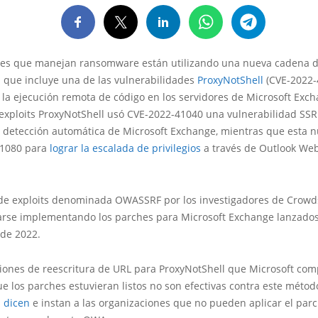
tes que manejan ransomware están utilizando una nueva cadena 
n que incluye una de las vulnerabilidades
ProxyNotShell
(CVE-2022-
 la ejecución remota de código en los servidores de Microsoft Exch
exploits ProxyNotShell usó CVE-2022-41040 una vulnerabilidad SSR
 detección automática de Microsoft Exchange, mientras que esta 
41080 para
lograr la escalada de privilegios
a través de Outlook We
de exploits denominada OWASSRF por los investigadores de Crowds
arse implementando los parches para Microsoft Exchange lanzado
de 2022.
ciones de reescritura de URL para ProxyNotShell que Microsoft com
e los parches estuvieran listos no son efectivas contra este métod
n
dicen
e instan a las organizaciones que no pueden aplicar el par