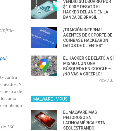
VENDIÓ SU USUARIO POR
$1.000 Y DESATÓ EL
HACKEO DEL AÑO EN LA
BANCA DE BRASIL
cmjrni-
¡TRAICIÓN INTERNA!
AGENTES DE SOPORTE DE
COINBASE HACKEARON
DATOS DE CLIENTES”
tpul
EL HACKER SE DELATÓ A SÍ
MISMO CON UNA
BÚSQUEDA EN GOOGLE –
¡NO VAS A CREERLO!
RF contra
VIEW ALL
rcheados. Y
ecuestro de
ado como
MALWARE - VIRUS
WA empleada
EL MALWARE MÁS
PELIGROSO EN
LATINOAMÉRICA ESTÁ
e 360 ​​
SECUESTRANDO