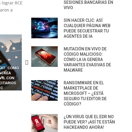
a lograr RCE
SESIONES BANCARIAS EN
VIVO
maron a
SIN HACER CLIC: ASÍ
CUALQUIER PÁGINA WEB
PUEDE SECUESTRAR TU
AGENTES DE IA
MUTACIÓN EN VIVO DE
CÓDIGO MALICIOSO:
CÓMO LA IA GENERA
VARIANTES EVASIVAS DE
CKERS
13 TÉCNICAS
CÓMO LOS HACKERS
MALWARE
OTPS Y
RIDÍCULAMENTE FÁCILES
MANIPULAN GITHUB
LES SIN
PARA HACKEAR Y EXPLOTAR
COPILOT DENTRO DE VS C
RANSOMWARE EN EL
INCREÍBLE
NAVEGADORES DE IA
IM BOXES”
AGÉNTICA
MARKETPLACE DE
MICROSOFT – ¿ESTÁ
SEGURO TU EDITOR DE
CÓDIGO?
¿UN VIRUS QUE EL EDR NO
PUEDE VER? ¡ASÍ TE ESTÁN
HACKEANDO AHORA!