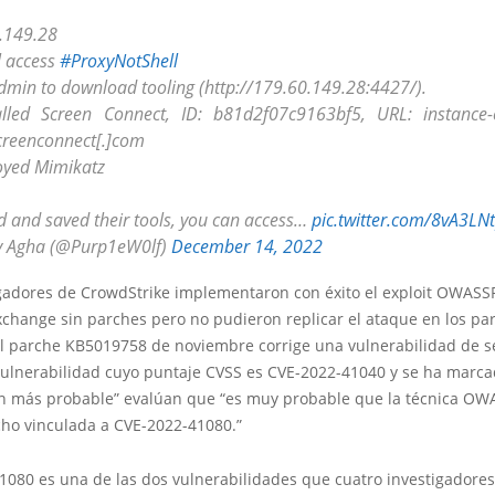
.149.28
al access
#ProxyNotShell
admin to download tooling (http://179.60.149.28:4427/).
alled Screen Connect, ID: b81d2f07c9163bf5, URL: instance-
screenconnect[.]com
oyed Mimikatz
d and saved their tools, you can access…
pic.twitter.com/8vA3LN
 Agha (@Purp1eW0lf)
December 14, 2022
igadores de CrowdStrike implementaron con éxito el exploit OWASS
xchange sin parches pero no pudieron replicar el ataque en los pa
l parche KB5019758 de noviembre corrige una vulnerabilidad de s
vulnerabilidad cuyo puntaje CVSS es CVE-2022-41040 y se ha marc
ón más probable” evalúan que “es muy probable que la técnica O
cho vinculada a CVE-2022-41080.”
080 es una de las dos vulnerabilidades que cuatro investigadores d