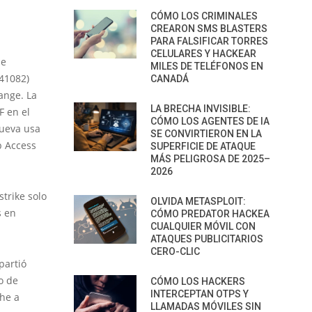
CÓMO LOS CRIMINALES
CREARON SMS BLASTERS
PARA FALSIFICAR TORRES
CELULARES Y HACKEAR
de
MILES DE TELÉFONOS EN
41082)
CANADÁ
ange. La
LA BRECHA INVISIBLE:
F en el
CÓMO LOS AGENTES DE IA
nueva usa
SE CONVIRTIERON EN LA
b Access
SUPERFICIE DE ATAQUE
MÁS PELIGROSA DE 2025–
2026
trike solo
OLVIDA METASPLOIT:
s en
CÓMO PREDATOR HACKEA
CUALQUIER MÓVIL CON
ATAQUES PUBLICITARIOS
CERO-CLIC
partió
o de
CÓMO LOS HACKERS
INTERCEPTAN OTPS Y
che a
LLAMADAS MÓVILES SIN