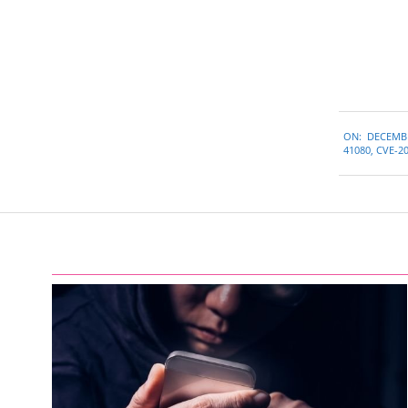
2022-
ON:
DECEMBE
12-
41080
,
CVE-2
22