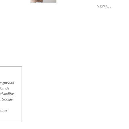
VIEW ALL
seguridad
ión de
l análisis
, Google
anzas