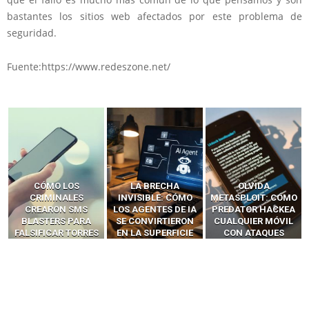
bastantes los sitios web afectados por este problema de
seguridad.
Fuente:https://www.redeszone.net/
LA BRECHA
OLVIDA
CÓMO LOS HACKERS
INVISIBLE: CÓMO
METASPLOIT: CÓMO
INTERCEPTAN OTPS
LOS AGENTES DE IA
PREDATOR HACKEA
Y LLAMADAS
SE CONVIRTIERON
CUALQUIER MÓVIL
MÓVILES SIN
EN LA SUPERFICIE
CON ATAQUES
‘HACKEAR’ — EL
DE ATAQUE MÁS
PUBLICITARIOS
INCREÍBLE PODER DE
PELIGROSA DE
CERO-CLIC
LOS SIM BOXES”
2025–2026