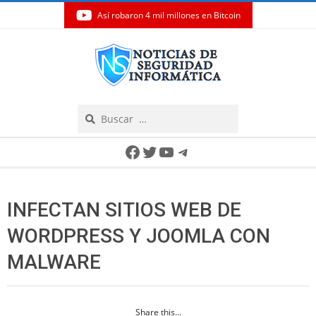
Así robaron 4 mil millones en Bitcoin
Skip
to
content
Search
Secondary
Facebook
Twitter
YouTube
Telegram
Navigation
Menu
INFECTAN SITIOS WEB DE
WORDPRESS Y JOOMLA CON
MALWARE
Share this...