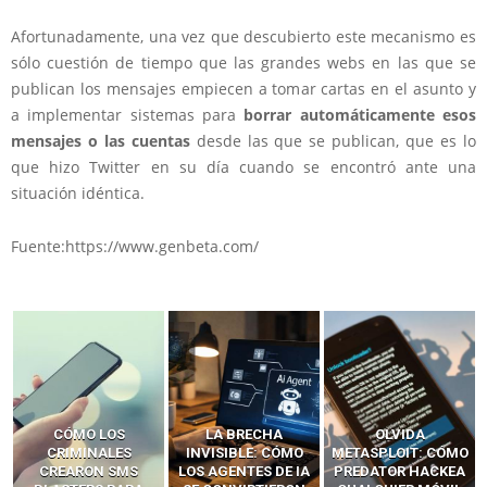
Afortunadamente, una vez que descubierto este mecanismo es
sólo cuestión de tiempo que las grandes webs en las que se
publican los mensajes empiecen a tomar cartas en el asunto y
a implementar sistemas para
borrar automáticamente esos
mensajes o las cuentas
desde las que se publican, que es lo
que hizo Twitter en su día cuando se encontró ante una
situación idéntica.
Fuente:https://www.genbeta.com/
LA BRECHA
OLVIDA
CÓMO LOS HACKERS
INVISIBLE: CÓMO
METASPLOIT: CÓMO
INTERCEPTAN OTPS
LOS AGENTES DE IA
PREDATOR HACKEA
Y LLAMADAS