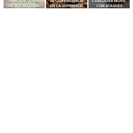
SE CONVIRTIERON
CUALQUIER MÓVIL
MÓVILES SIN
EN LA SUPERFICIE
CON ATAQUES
‘HACKEAR’ — EL
DE ATAQUE MÁS
PUBLICITARIOS
INCREÍBLE PODER DE
PELIGROSA DE
CERO-CLIC
LOS SIM BOXES”
2025–2026