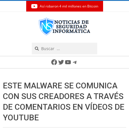
Así robaron 4 mil millones en Bitcoin
Skip
to
content
Search
Secondary
Facebook
Twitter
YouTube
Telegram
Navigation
Menu
ESTE MALWARE SE COMUNICA
CON SUS CREADORES A TRAVÉS
DE COMENTARIOS EN VÍDEOS DE
YOUTUBE